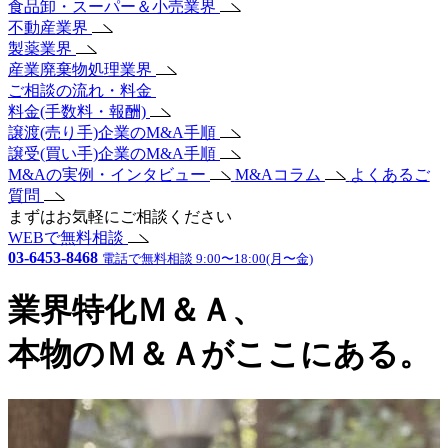
食品卸・スーパー＆小売業界
不動産業界
製薬業界
産業廃棄物処理業界
ご相談の流れ・料金
料金(手数料・報酬)
譲渡(売り手)企業のM&A手順
譲受(買い手)企業のM&A手順
M&Aの実例・インタビュー
M&Aコラム
よくあるご
質問
まずはお気軽にご相談ください
WEBで無料相談
03-6453-8468
電話で無料相談 9:00〜18:00(月〜金)
業界特化Ｍ＆Ａ、
本物のＭ＆Ａがここにある。