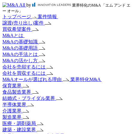
by
業界特化のM&A 「エム アンド エ
ー オール」
トップページ
案件情報
譲渡(売り出し)案件
買収希望案件
M&Aとは
M&Aの基礎知識
M&Aの基礎用語
M&Aの手法とは
M&Aの活かし方
会社を売却するには
会社を買収するには
M&Aオールが選ばれる理由
業界特化M&A
保育業界
食品製造業界
結婚式・ブライダル業界
半導体業界
介護業界
製造業界
医療・調剤薬局
建築・建設業界