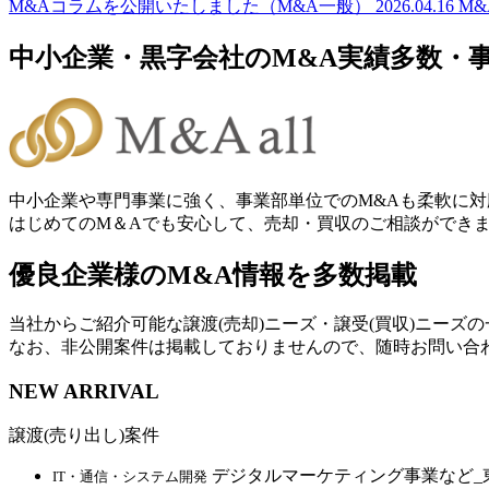
M&Aコラムを公開いたしました（M&A一般）
2026.04.16
M
中小企業・黒字会社のM&A実績多数・
中小企業や専門事業に強く、事業部単位でのM&Aも柔軟に対
はじめてのM＆Aでも安心して、売却・買収のご相談ができ
優良企業様のM&A情報を多数掲載
当社からご紹介可能な譲渡(売却)ニーズ・譲受(買収)ニーズ
なお、非公開案件は掲載しておりませんので、随時お問い合
NEW ARRIVAL
譲渡(売り出し)案件
デジタルマーケティング事業など_
IT・通信・システム開発