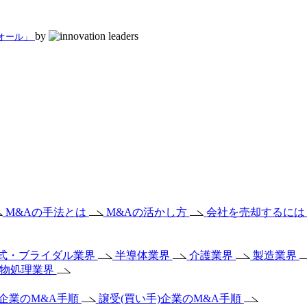
by
 オール」
M&Aの手法とは
M&Aの活かし方
会社を売却するに
式・ブライダル業界
半導体業界
介護業界
製造業界
棄物処理業界
)企業のM&A手順
譲受(買い手)企業のM&A手順