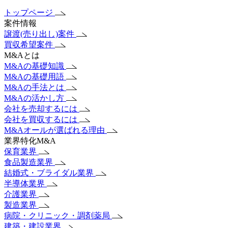
トップページ
案件情報
譲渡(売り出し)案件
買収希望案件
M&Aとは
M&Aの基礎知識
M&Aの基礎用語
M&Aの手法とは
M&Aの活かし方
会社を売却するには
会社を買収するには
M&Aオールが選ばれる理由
業界特化M&A
保育業界
食品製造業界
結婚式・ブライダル業界
半導体業界
介護業界
製造業界
病院・クリニック・調剤薬局
建築・建設業界