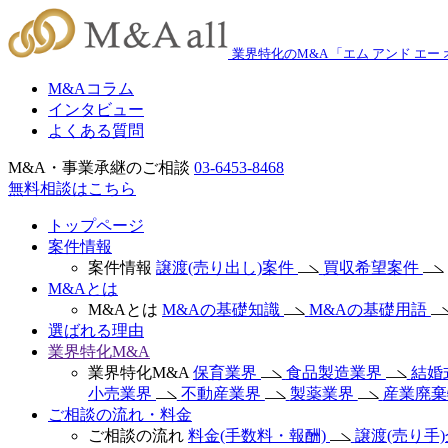
業界特化のM&A 「エム アンド エー
M&Aコラム
インタビュー
よくある質問
M&A・事業承継のご相談
03-6453-8468
無料相談はこちら
トップページ
案件情報
案件情報
譲渡(売り出し)案件
買収希望案件
M&Aとは
M&Aとは
M&Aの基礎知識
M&Aの基礎用語
選ばれる理由
業界特化M&A
業界特化M&A
保育業界
食品製造業界
結婚
小売業界
不動産業界
製薬業界
産業廃
ご相談の流れ・料金
ご相談の流れ
料金(手数料・報酬)
譲渡(売り手