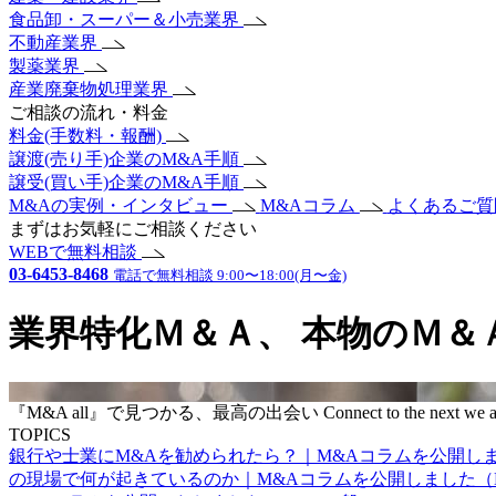
食品卸・スーパー＆小売業界
不動産業界
製薬業界
産業廃棄物処理業界
ご相談の流れ・料金
料金(手数料・報酬)
譲渡(売り手)企業のM&A手順
譲受(買い手)企業のM&A手順
M&Aの実例・インタビュー
M&Aコラム
よくあるご
まずはお気軽にご相談ください
WEBで無料相談
03-6453-8468
電話で無料相談 9:00〜18:00(月〜金)
業界特化Ｍ＆Ａ、
本物のＭ＆
『M&A all』で見つかる、最高の出会い
Connect to the next
we a
TOPICS
銀行や士業にM&Aを勧められたら？｜M&Aコラムを公開し
の現場で何が起きているのか｜M&Aコラムを公開しました（