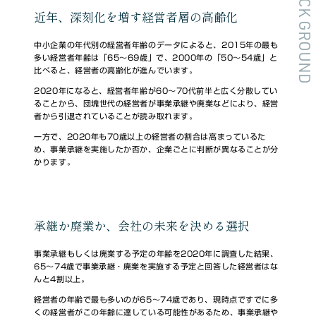
BACK GROUND
近年、深刻化を増す経営者層の高齢化
中小企業の年代別の経営者年齢のデータによると、2015年の最も
多い経営者年齢は「65～69歳」で、2000年の「50～54歳」と
比べると、経営者の高齢化が進んでいます。
2020年になると、経営者年齢が60～70代前半と広く分散してい
ることから、団塊世代の経営者が事業承継や廃業などにより、経営
者から引退されていることが読み取れます。
一方で、2020年も70歳以上の経営者の割合は高まっているた
め、事業承継を実施したか否か、企業ごとに判断が異なることが分
かります。
承継か廃業か、会社の未来を決める選択
事業承継もしくは廃業する予定の年齢を2020年に調査した結果、
65～74歳で事業承継・廃業を実施する予定と回答した経営者はな
んと4割以上。
経営者の年齢で最も多いのが65～74歳であり、現時点ですでに多
くの経営者がこの年齢に達している可能性があるため、事業承継や