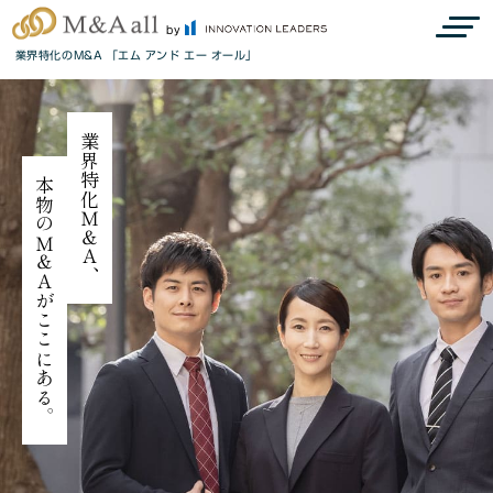
by
業界特化のM&A 「エム アンド エー オール」
業界特化Ｍ＆Ａ、
本物のＭ＆Ａがここにある。