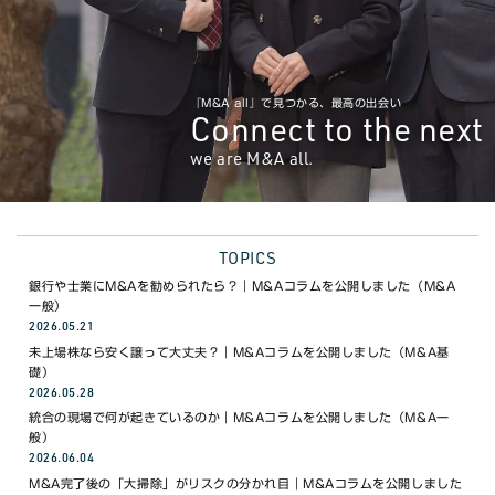
WEBで無料相談
03-6453-8468
電話で無料相談 9:00〜18:00(月〜金)
『M&A all』で見つかる、最高の出会い
Connect to the next
we are M&A all.
TOPICS
銀行や士業にM&Aを勧められたら？｜M&Aコラムを公開しました（M&A
一般）
2026.05.21
未上場株なら安く譲って大丈夫？｜M&Aコラムを公開しました（M&A基
礎）
2026.05.28
統合の現場で何が起きているのか｜M&Aコラムを公開しました（M&A一
般）
2026.06.04
M&A完了後の「大掃除」がリスクの分かれ目｜M&Aコラムを公開しました