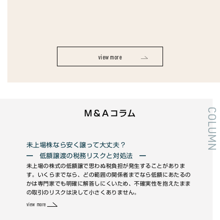
view more
COLUMN
Ｍ＆Ａコラム
未上場株なら安く譲って大丈夫？
統
━ 低額譲渡の税務リスクと対処法 ━
―
い
未上場の株式の低額譲で思わぬ税負担が発生することがありま
M&
。各
す。いくらまでなら、どの範囲の関係者までなら低額にあたるの
現場
門仲
かは専門家でも明確に解答しにくいため、不確実性を抱えたまま
パー
で
の取引のリスクは決して小さくありません。
view 
view more