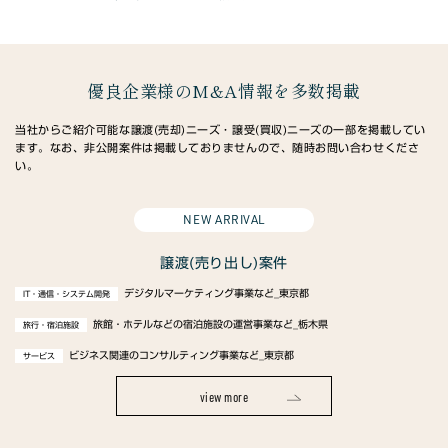
優良企業様のM&A情報を多数掲載
当社からご紹介可能な譲渡(売却)ニーズ・譲受(買収)ニーズの一部を掲載してい
ます。なお、非公開案件は掲載しておりませんので、随時お問い合わせくださ
い。
NEW ARRIVAL
譲渡(売り出し)案件
デジタルマーケティング事業など_東京都
IT・通信・システム開発
旅館・ホテルなどの宿泊施設の運営事業など_栃木県
旅行・宿泊施設
ビジネス関連のコンサルティング事業など_東京都
サービス
view more