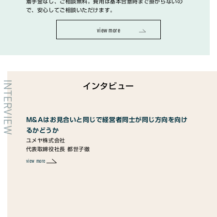
着手金なし、ご相談無料。費用は基本合意時まで掛からないの
で、安心してご相談いただけます。
view more
INTERVIEW
インタビュー
M&Aはお見合いと同じで経営者同士が同じ方向を向け
コ
るかどうか
ピ
ユメヤ株式会社
株式
代表取締役社長 都世子徹
代表
view more
view 