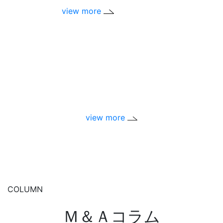
代表
view more
vie
view more
COLUMN
Ｍ＆Ａコラム