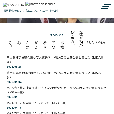
by
業界特化のM&A 「エム アンド エー オール」
、
業
界
特
化
Ｍ
＆
Ａ
TOPICS
。
本
物
の
Ｍ
＆
Ａ
が
こ
こ
に
ある
銀行や士業にM&Aを勧められたら？｜M&Aコラムを公開しました（M&A
一般）
2026.05.21
未上場株なら安く譲って大丈夫？｜M&Aコラムを公開しました（M&A基
礎）
2026.05.28
統合の現場で何が起きているのか｜M&Aコラムを公開しました（M&A一
般）
2026.06.04
M&A完了後の「大掃除」がリスクの分かれ目｜M&Aコラムを公開しました
（M&A一般）
2026.06.11
M&Aコラムを公開いたしました（M&A一般）
2026.04.16
M&Aコラムを公開いたしました（M&A一般）