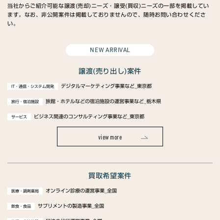
当社からご紹介可能な譲渡(売却)ニーズ・譲受(買収)ニーズの一部を掲載してい
ます。なお、非公開案件は掲載しておりませんので、随時お問い合わせくださ
い。
NEW ARRIVAL
譲渡(売り出し)案件
デジタルマーケティング事業など_東京都
IT・通信・システム開発
旅館・ホテルなどの宿泊施設の運営事業など_栃木県
旅行・宿泊施設
ビジネス関連のコンサルティング事業など_東京都
サービス
view more
買取希望案件
オンライン診療の運営事業_全国
医療・調剤薬局
サプリメントの製造事業_全国
飲食・食品