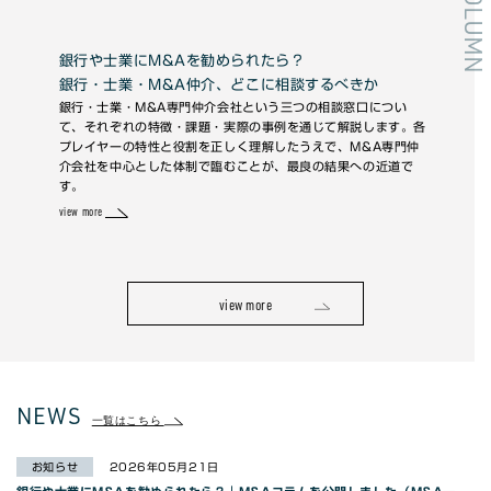
COLUMN
銀行や士業にM&Aを勧められたら？
未上場
銀行・士業・M&A仲介、どこに相談するべきか
━ 低
銀行・士業・M&A専門仲介会社という三つの相談窓口につい
未上場の
て、それぞれの特徴・課題・実際の事例を通じて解説します。各
す。いく
プレイヤーの特性と役割を正しく理解したうえで、M&A専門仲
かは専門
介会社を中心とした体制で臨むことが、最良の結果への近道で
の取引の
す。
view more
view more
view more
NEWS
一覧はこちら
お知らせ
2026年05月21日