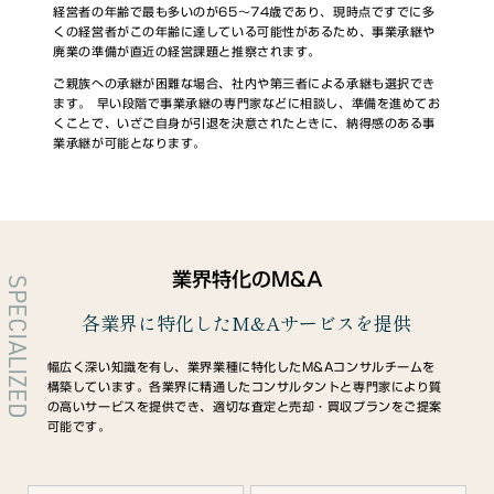
経営者の年齢で最も多いのが65～74歳であり、現時点ですでに多
くの経営者がこの年齢に達している可能性があるため、事業承継や
廃業の準備が直近の経営課題と推察されます。
ご親族への承継が困難な場合、社内や第三者による承継も選択でき
ます。 早い段階で事業承継の専門家などに相談し、準備を進めてお
くことで、いざご自身が引退を決意されたときに、納得感のある事
業承継が可能となります。
業界特化のM&A
SPECIALIZED
各業界に特化したM&Aサービスを提供
幅広く深い知識を有し、業界業種に特化したM&Aコンサルチームを
構築しています。各業界に精通したコンサルタントと専門家により質
の高いサービスを提供でき、適切な査定と売却・買収プランをご提案
可能です。