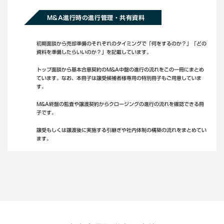
M&A進行時の進行管理・共有資料
初期面談から売却準備のそれぞれのタイミングで「何をするのか？」「どの
資料を準備したらいいのか？」を記載しています。
トップ面談から基本合意契約のM&A中盤の進行の流れをこの一冊にまとめ
ています。なお、本冊子は譲受候補者様専用の特別冊子もご用意していま
す。
M&A終盤の監査や譲渡契約からクロージングの進行の流れを確認できる冊
子です。
譲受もしくは譲渡後に実施する引継ぎや社内体制の構築の流れをまとめてい
ます。