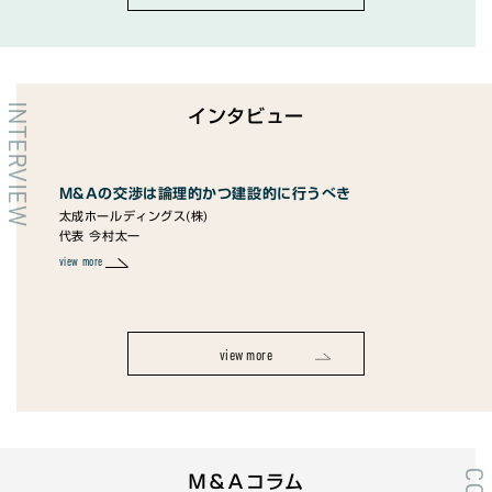
INTERVIEW
インタビュー
M&Aの交渉は論理的かつ建設的に行うべき
M&Aは
太成ホールディングス(株)
るかど
代表 今村太一
ユメヤ株
代表取締
view more
view more
view more
Ｍ＆Ａコラム