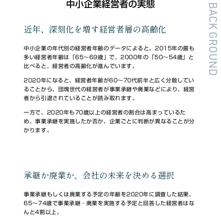
中小企業経営者の実態
BACK GROUND
近年、深刻化を増す経営者層の高齢化
中小企業の年代別の経営者年齢のデータによると、2015年の最も
多い経営者年齢は「65～69歳」で、2000年の「50～54歳」と
比べると、経営者の高齢化が進んでいます。
2020年になると、経営者年齢が60～70代前半と広く分散してい
ることから、団塊世代の経営者が事業承継や廃業などにより、経営
者から引退されていることが読み取れます。
一方で、2020年も70歳以上の経営者の割合は高まっているた
め、事業承継を実施したか否か、企業ごとに判断が異なることが分
かります。
承継か廃業か、会社の未来を決める選択
事業承継もしくは廃業する予定の年齢を2020年に調査した結果、
65～74歳で事業承継・廃業を実施する予定と回答した経営者はな
んと4割以上。