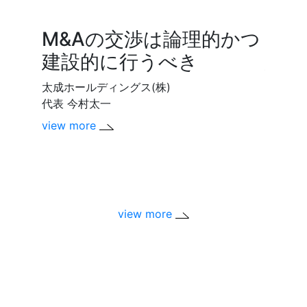
M&Aの交渉は論理的かつ
M&
建設的に行うべき
経営
向け
太成ホールディングス(株)
代表 今村太一
ユメヤ
view more
代表取締
view m
view more