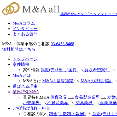
業界特化のM&A 「エム アンド エー
M&Aコラム
インタビュー
よくある質問
M&A・事業承継のご相談
03-6453-8468
無料相談はこちら
トップページ
案件情報
案件情報
譲渡(売り出し)案件
買収希望案件
M&Aとは
M&Aとは
M&Aの基礎知識
M&Aの基礎用語
選ばれる理由
業界特化M&A
業界特化M&A
保育業界
食品製造業界
結婚
小売業界
不動産業界
製薬業界
産業廃
ご相談の流れ・料金
ご相談の流れ
料金(手数料・報酬)
譲渡(売り手