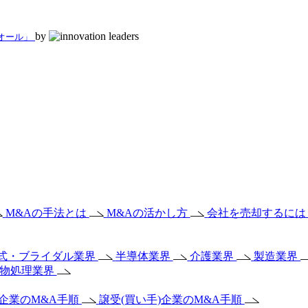
by
 オール」
M&Aの手法とは
M&Aの活かし方
会社を売却するに
式・ブライダル業界
半導体業界
介護業界
製造業界
棄物処理業界
)企業のM&A手順
譲受(買い手)企業のM&A手順