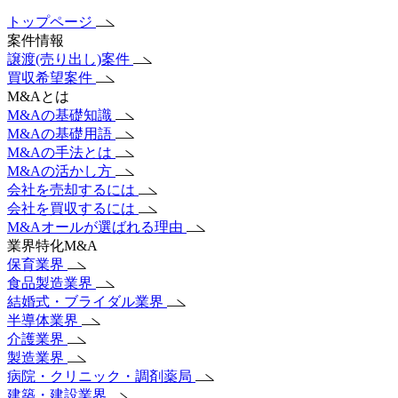
トップページ
案件情報
譲渡(売り出し)案件
買収希望案件
M&Aとは
M&Aの基礎知識
M&Aの基礎用語
M&Aの手法とは
M&Aの活かし方
会社を売却するには
会社を買収するには
M&Aオールが選ばれる理由
業界特化M&A
保育業界
食品製造業界
結婚式・ブライダル業界
半導体業界
介護業界
製造業界
病院・クリニック・調剤薬局
建築・建設業界