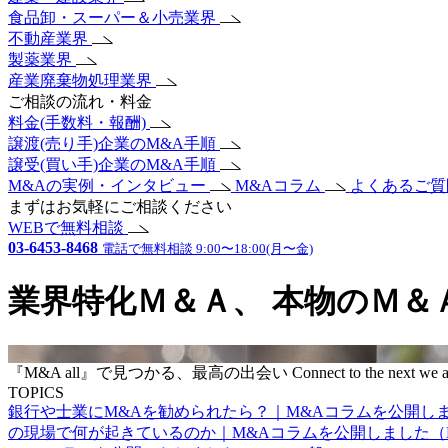
食品卸・スーパー＆小売業界
不動産業界
製薬業界
産業廃棄物処理業界
ご相談の流れ・料金
料金(手数料・報酬)
譲渡(売り手)企業のM&A手順
譲受(買い手)企業のM&A手順
M&Aの実例・インタビュー
M&Aコラム
よくあるご
まずはお気軽にご相談ください
WEBで無料相談
03-6453-8468
電話で無料相談 9:00〜18:00(月〜金)
業界特化Ｍ＆Ａ、
本物のＭ＆
『M&A all』で見つかる、最高の出会い
Connect to the next
we a
TOPICS
銀行や士業にM&Aを勧められたら？｜M&Aコラムを公開し
の現場で何が起きているのか｜M&Aコラムを公開しました（