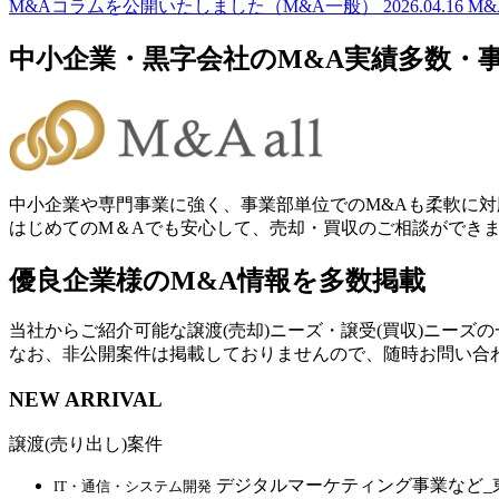
M&Aコラムを公開いたしました（M&A一般）
2026.04.16
M
中小企業・黒字会社のM&A実績多数・
中小企業や専門事業に強く、事業部単位でのM&Aも柔軟に対
はじめてのM＆Aでも安心して、売却・買収のご相談ができ
優良企業様のM&A情報を多数掲載
当社からご紹介可能な譲渡(売却)ニーズ・譲受(買収)ニーズ
なお、非公開案件は掲載しておりませんので、随時お問い合
NEW ARRIVAL
譲渡(売り出し)案件
デジタルマーケティング事業など_
IT・通信・システム開発