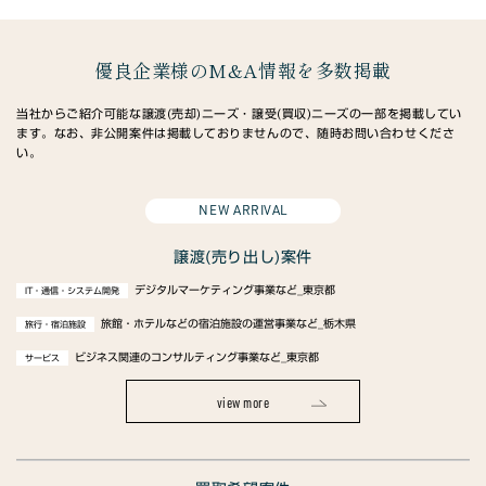
優良企業様のM&A情報を多数掲載
当社からご紹介可能な譲渡(売却)ニーズ・譲受(買収)ニーズの一部を掲載してい
ます。なお、非公開案件は掲載しておりませんので、随時お問い合わせくださ
い。
NEW ARRIVAL
譲渡(売り出し)案件
デジタルマーケティング事業など_東京都
IT・通信・システム開発
旅館・ホテルなどの宿泊施設の運営事業など_栃木県
旅行・宿泊施設
ビジネス関連のコンサルティング事業など_東京都
サービス
view more