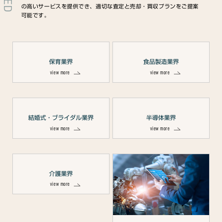
の高いサービスを提供でき、適切な査定と売却・買収プランをご提案
可能です。
保育業界
食品製造業界
view more
view more
結婚式・ブライダル業界
半導体業界
view more
view more
介護業界
view more