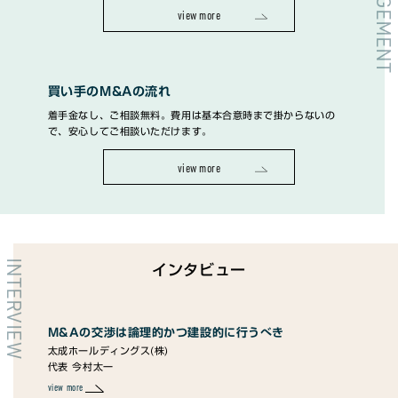
view more
買い手のM&Aの流れ
着手金なし、ご相談無料。費用は基本合意時まで掛からないの
で、安心してご相談いただけます。
view more
INTERVIEW
インタビュー
提供
M&Aの交渉は論理的かつ建設的に行うべき
M
太成ホールディングス(株)
る
代表 今村太一
ユメ
代表
view more