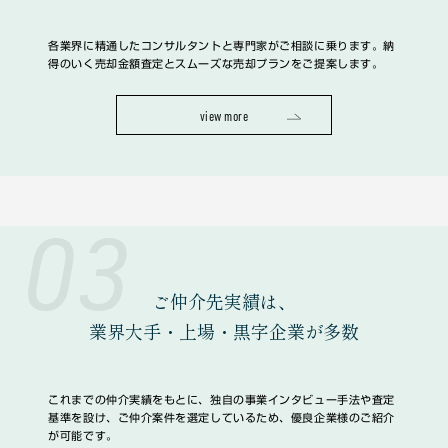
各業界に精通したコンサルタントと専門家がご相談に乗ります。納
得のいく売却金額査定とスムーズな売却プランをご提案します。
view more
03
ご仲介先実績は、
業界大手・上場・黒字企業
が多数
これまでの仲介実績をもとに、独自の事業インタビュー手法や査定
基準を設け、ご仲介案件を選定しているため、優良企業様のご紹介
が可能です。