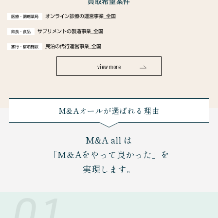
買取希望案件
オンライン診療の運営事業_全国
医療・調剤薬局
サプリメントの製造事業_全国
飲食・食品
民泊の代行運営事業_全国
旅行・宿泊施設
view more
M&Aオールが選ばれる理由
M&A all は
「M＆Aをやって良かった」を
実現します。
01