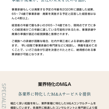
事業承継もしくは廃業する予定の年齢を2020年に調査した結果、
65～74歳で事業承継・廃業を実施する予定と回答した経営者はな
んと4割以上。
経営者の年齢で最も多いのが65～74歳であり、現時点ですでに多
くの経営者がこの年齢に達している可能性があるため、事業承継や
廃業の準備が直近の経営課題と推察されます。
ご親族への承継が困難な場合、社内や第三者による承継も選択でき
ます。 早い段階で事業承継の専門家などに相談し、準備を進めてお
くことで、いざご自身が引退を決意されたときに、納得感のある事
業承継が可能となります。
業界特化のM&A
SPECIALIZED
各業界に特化したM&Aサービスを提供
幅広く深い知識を有し、業界業種に特化したM&Aコンサルチームを
構築しています。各業界に精通したコンサルタントと専門家により質