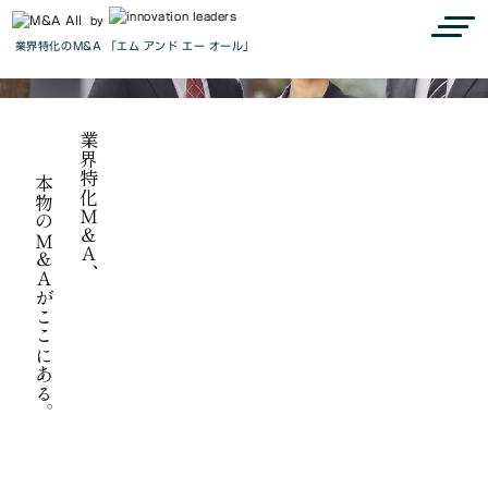
『M&A all』で見つかる、最高の出会い
Connect to the next
by
業界特化のM&A 「エム アンド エー オール」
we are M&A all.
業界特化Ｍ＆Ａ、
本物のＭ＆Ａがここにある。