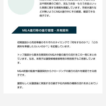
法や契約書のご紹介、支払うお金・もらうお金といっ
た実務に関する情報を掲載しています。手続き漏れな
どが無いようにM&A進行中にその都度、確認できる
冊子です。
M&A進行時の進行管理・共有資料
初期面談から売却準備のそれぞれのタイミングで「何をするのか？」「どの
資料を準備したらいいのか？」を記載しています。
トップ面談から基本合意契約のM&A中盤の進行の流れをこの一冊にまとめ
ています。なお、本冊子は譲受候補者様専用の特別冊子もご用意していま
す。
M&A終盤の監査や譲渡契約からクロージングの進行の流れを確認できる冊
子です。
譲受もしくは譲渡後に実施する引継ぎや社内体制の構築の流れをまとめてい
ます。