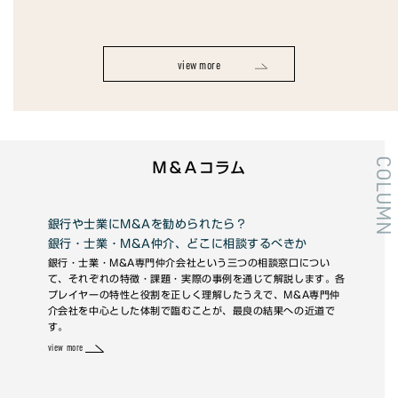
view 
view more
COLUMN
Ｍ＆Ａコラム
産』
銀行や士業にM&Aを勧められたら？
未
銀行・士業・M&A仲介、どこに相談するべきか
━
銀行・士業・M&A専門仲介会社という三つの相談窓口につい
未上
て、それぞれの特徴・課題・実際の事例を通じて解説します。各
す。
れ、
プレイヤーの特性と役割を正しく理解したうえで、M&A専門仲
かは
整条
介会社を中心とした体制で臨むことが、最良の結果への近道で
の取
握
す。
重要
view 
view more