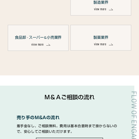
製造業界
view more
食品卸
スーパー
小売業界
製薬業界
・
＆
view more
view more
FLOW OF ENGAGEMENT
Ｍ＆Ａご相談の流れ
売り手のM&Aの流れ
着手金なし、ご相談無料。費用は基本合意時まで掛からないの
で、安心してご相談いただけます。