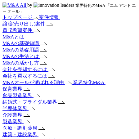
by
業界特化のM&A 「エム アンド エ
ー オール」
トップページ
案件情報
譲渡(売り出し)案件
買収希望案件
M&Aとは
M&Aの基礎知識
M&Aの基礎用語
M&Aの手法とは
M&Aの活かし方
会社を売却するには
会社を買収するには
M&Aオールが選ばれる理由
業界特化M&A
保育業界
食品製造業界
結婚式・ブライダル業界
半導体業界
介護業界
製造業界
医療・調剤薬局
建築・建設業界