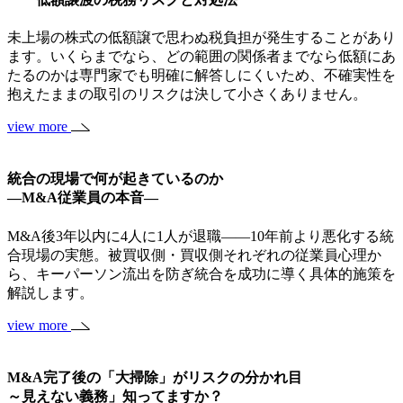
未上場の株式の低額譲で思わぬ税負担が発生することがあり
ます。いくらまでなら、どの範囲の関係者までなら低額にあ
たるのかは専門家でも明確に解答しにくいため、不確実性を
抱えたままの取引のリスクは決して小さくありません。
view more
統合の現場で何が起きているのか
―M&A従業員の本音―
M&A後3年以内に4人に1人が退職——10年前より悪化する統
合現場の実態。被買収側・買収側それぞれの従業員心理か
ら、キーパーソン流出を防ぎ統合を成功に導く具体的施策を
解説します。
view more
M&A完了後の「大掃除」がリスクの分かれ目
～見えない義務」知ってますか？