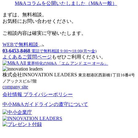
M&Aコラムを公開いたしました（M&A一般）
まずは、無料相談。
お気軽にお問い合わせください。
ご相談内容は確実に守秘いたします。
WEBで無料相談
03-6453-8468
電話で無料相談 9:00〜18:00(月〜金)
よくあるご質問ページ
もぜひご利用ください。
業界特化のM&A 「エム アンド エー オール」
株式会社INNOVATION LEADERS
東京都港区西新橋1丁目16番4号
ノアックスビル7階
company site
会社情報
プライバシーポリシー
中小M&Aガイドラインの遵守について