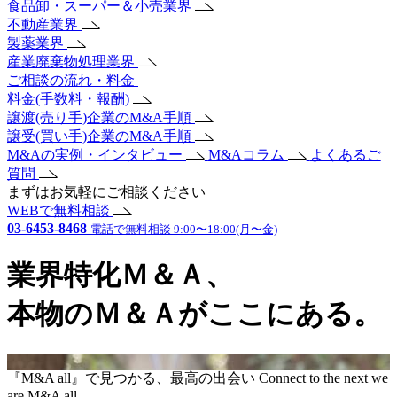
食品卸・スーパー＆小売業界
不動産業界
製薬業界
産業廃棄物処理業界
ご相談の流れ・料金
料金(手数料・報酬)
譲渡(売り手)企業のM&A手順
譲受(買い手)企業のM&A手順
M&Aの実例・インタビュー
M&Aコラム
よくあるご
質問
まずはお気軽にご相談ください
WEBで無料相談
03-6453-8468
電話で無料相談 9:00〜18:00(月〜金)
業界特化Ｍ＆Ａ、
本物のＭ＆Ａがここにある。
『M&A all』で見つかる、最高の出会い
Connect to the next
we
are M&A all.