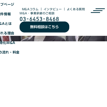
ップページ
M&Aコラム
インタビュー
よくある質問
M&A・事業承継のご相談
案件情報
03-6453-8468
&Aとは
無料相談はこちら
ばれる理由
特化M&A
の流れ・料金