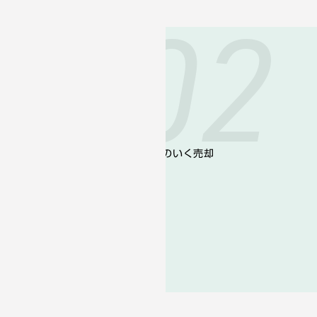
02
しているため
富
と専門家がご相談に乗ります。納得のいく売却
をご提案します。