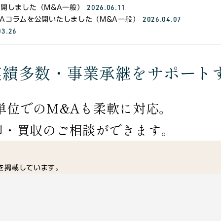
食品製造業界
2026.06.11
公開しました（M&A一般）
2026.04.07
&Aコラムを公開いたしました（M&A一般）
03.26
結婚式・ブライダル業界
実績多数・事業承継をサポート
半導体業界
単位でのM&Aも柔軟に対応。
介護業界
却・買収のご相談ができます。
製造業界
部を掲載しています。
ください。
病院・クリニック・調剤薬局
NEW ARRIVAL
譲渡(売り出し)案件
建築・建設業界