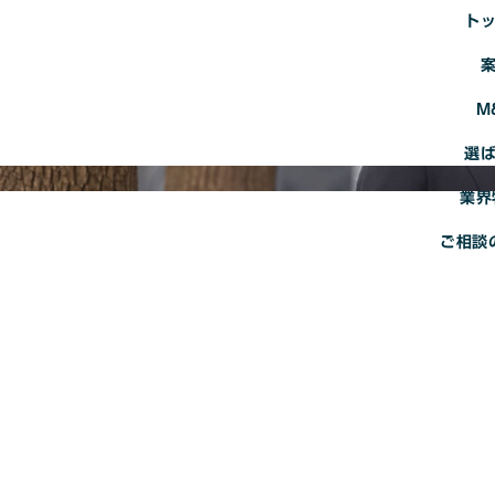
ト
M
譲渡(売り出し)案件
選
業界
買収希望案件
ご相談
M&Aの基礎知識
M&Aの基礎用語