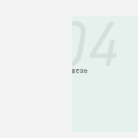
04
の実績
によりマッチング企業数が多く、最短で3カ
&Aが可能です。