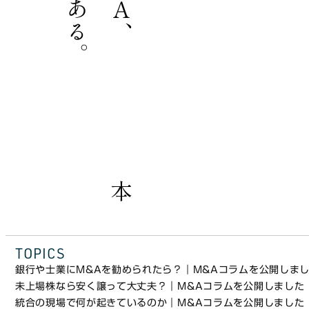
本
の
Ｍ
＆
Ａ
が
こ
こ
に
あ
る
TOPICS
銀行や士業にM&Aを勧められたら？｜M&Aコラムを公開しまし
未上場株なら安く譲って大丈夫？｜M&Aコラムを公開しました
統合の現場で何が起きているのか｜M&Aコラムを公開しました