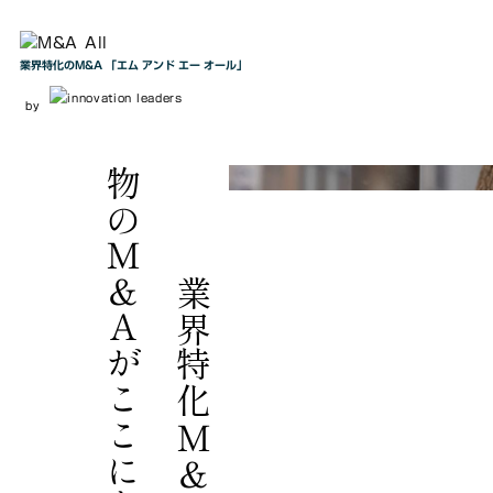
業界特化のM&A 「エム アンド エー オール」
by
物
。
業界特化Ｍ＆Ａ、