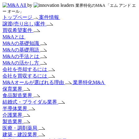
by
業界特化のM&A 「エム アンド エ
ー オール」
トップページ
案件情報
譲渡(売り出し)案件
買収希望案件
M&Aとは
M&Aの基礎知識
M&Aの基礎用語
M&Aの手法とは
M&Aの活かし方
会社を売却するには
会社を買収するには
M&Aオールが選ばれる理由
業界特化M&A
保育業界
食品製造業界
結婚式・ブライダル業界
半導体業界
介護業界
製造業界
医療・調剤薬局
建築・建設業界