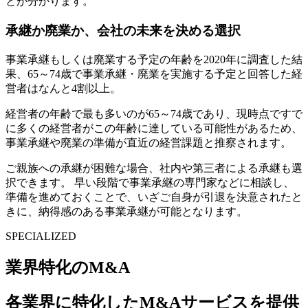
とが分かります。
承継か廃業か、会社の未来を決める選択
事業承継もしくは廃業する予定の年齢を2020年に調査した結
果、65～74歳で事業承継・廃業を実施する予定と回答した経
営者はなんと4割以上。
経営者の年齢で最も多いのが65～74歳であり、現時点ですで
に多くの経営者がこの年齢に達している可能性があるため、
事業承継や廃業の準備が直近の経営課題と推察されます。
ご親族への承継が困難な場合、社内や第三者による承継も選
択できます。 早い段階で事業承継の専門家などに相談し、
準備を進めておくことで、いざご自身が引退を決意されたと
きに、納得感のある事業承継が可能となります。
SPECIALIZED
業界特化のM&A
各業界に特化したM&Aサービスを提供