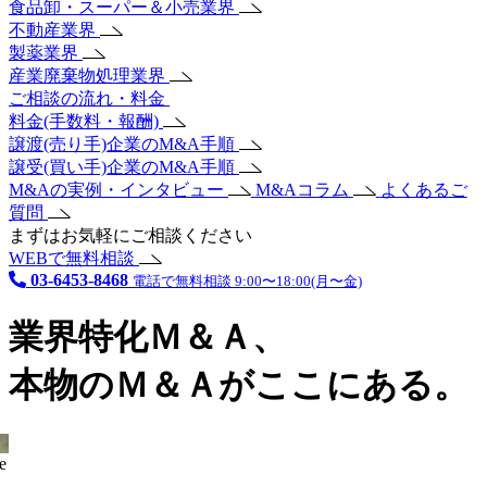
食品卸・スーパー＆小売業界
不動産業界
製薬業界
産業廃棄物処理業界
ご相談の流れ・料金
料金(手数料・報酬)
譲渡(売り手)企業のM&A手順
譲受(買い手)企業のM&A手順
M&Aの実例・インタビュー
M&Aコラム
よくあるご
質問
まずはお気軽にご相談ください
WEBで無料相談
03-6453-8468
電話で無料相談 9:00〜18:00(月〜金)
業界特化Ｍ＆Ａ、
本物のＭ＆Ａがここにある。
e