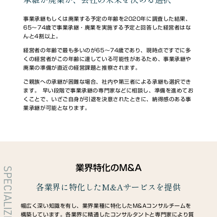
事業承継もしくは廃業する予定の年齢を2020年に調査した結果、
65～74歳で事業承継・廃業を実施する予定と回答した経営者はな
んと4割以上。
経営者の年齢で最も多いのが65～74歳であり、現時点ですでに多
くの経営者がこの年齢に達している可能性があるため、事業承継や
廃業の準備が直近の経営課題と推察されます。
ご親族への承継が困難な場合、社内や第三者による承継も選択でき
ます。 早い段階で事業承継の専門家などに相談し、準備を進めてお
くことで、いざご自身が引退を決意されたときに、納得感のある事
業承継が可能となります。
業界特化のM&A
SPECIALIZED
各業界に特化したM&Aサービスを提供
幅広く深い知識を有し、業界業種に特化したM&Aコンサルチームを
構築しています。各業界に精通したコンサルタントと専門家により質