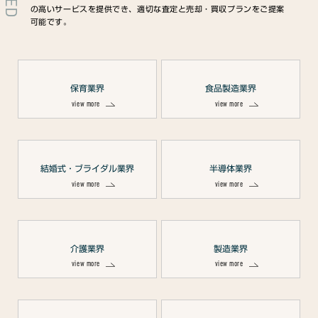
の高いサービスを提供でき、適切な査定と売却・買収プランをご提案
可能です。
保育業界
食品製造業界
view more
view more
結婚式・ブライダル業界
半導体業界
view more
view more
介護業界
製造業界
view more
view more