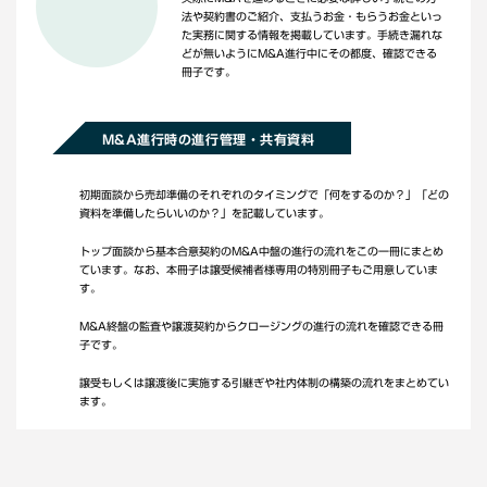
法や契約書のご紹介、支払うお金・もらうお金といっ
た実務に関する情報を掲載しています。手続き漏れな
どが無いようにM&A進行中にその都度、確認できる
冊子です。
M&A進行時の進行管理・共有資料
初期面談から売却準備のそれぞれのタイミングで「何をするのか？」「どの
資料を準備したらいいのか？」を記載しています。
トップ面談から基本合意契約のM&A中盤の進行の流れをこの一冊にまとめ
ています。なお、本冊子は譲受候補者様専用の特別冊子もご用意していま
す。
M&A終盤の監査や譲渡契約からクロージングの進行の流れを確認できる冊
子です。
譲受もしくは譲渡後に実施する引継ぎや社内体制の構築の流れをまとめてい
ます。