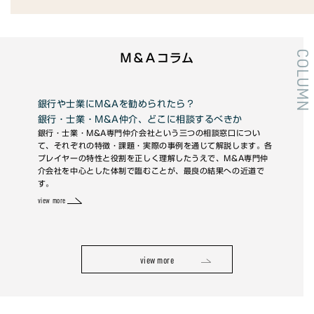
COLUMN
Ｍ＆Ａコラム
産』
銀行や士業にM&Aを勧められたら？
未
銀行・士業・M&A仲介、どこに相談するべきか
━
銀行・士業・M&A専門仲介会社という三つの相談窓口につい
未上
て、それぞれの特徴・課題・実際の事例を通じて解説します。各
す。
れ、
プレイヤーの特性と役割を正しく理解したうえで、M&A専門仲
かは
整条
介会社を中心とした体制で臨むことが、最良の結果への近道で
の取
握
す。
重要
view 
view more
view more