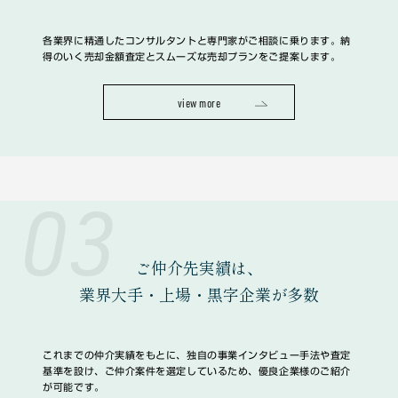
各業界に精通したコンサルタントと専門家がご相談に乗ります。納
得のいく売却金額査定とスムーズな売却プランをご提案します。
view more
03
ご仲介先実績は、
業界大手・上場・黒字企業
が多数
これまでの仲介実績をもとに、独自の事業インタビュー手法や査定
基準を設け、ご仲介案件を選定しているため、優良企業様のご紹介
が可能です。