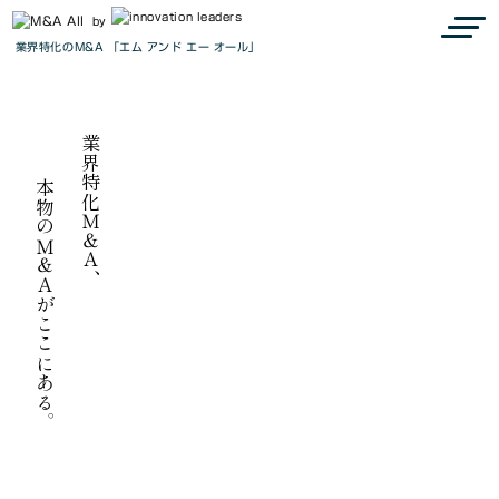
『M&A all』で見つかる、最高の出会い
Connect to the next
by
業界特化のM&A 「エム アンド エー オール」
we are M&A all.
業界特化Ｍ＆Ａ、
本物のＭ＆Ａがここにある。