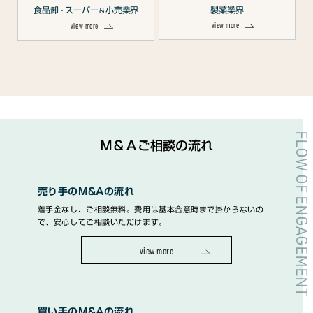
食品卸
スーパー
小売業界
製薬業界
・
＆
view more
view more
FLOW OF ENGAGEMENT
Ｍ＆Ａご相談の流れ
売り手のM&Aの流れ
着手金なし、ご相談無料。費用は基本合意時まで掛からないの
で、安心してご相談いただけます。
view more
買い手のM&Aの流れ