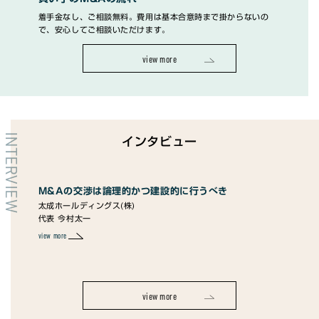
着手金なし、ご相談無料。費用は基本合意時まで掛からないの
で、安心してご相談いただけます。
view more
INTERVIEW
インタビュー
提供
M&Aの交渉は論理的かつ建設的に行うべき
M
太成ホールディングス(株)
る
代表 今村太一
ユメ
代表
view more
view 
view more