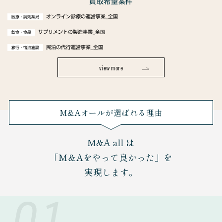
買取希望案件
オンライン診療の運営事業_全国
医療・調剤薬局
サプリメントの製造事業_全国
飲食・食品
民泊の代行運営事業_全国
旅行・宿泊施設
view more
M&Aオールが選ばれる理由
M&A all は
「M＆Aをやって良かった」を
実現します。
01