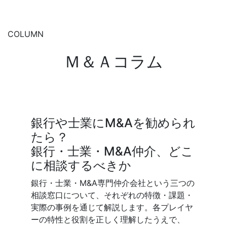
COLUMN
Ｍ＆Ａコラム
銀行や士業にM&Aを勧められ
未上
たら？
夫？
銀行・士業・M&A仲介、どこ
━ 
に相談するべきか
対処
銀行・士業・M&A専門仲介会社という三つの
未上場
相談窓口について、それぞれの特徴・課題・
するこ
実際の事例を通じて解説します。各プレイヤ
範囲の
ーの特性と役割を正しく理解したうえで、
門家で