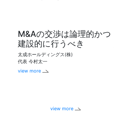
M&Aの交渉は論理的かつ
M&
建設的に行うべき
経営
向け
太成ホールディングス(株)
代表 今村太一
ユメヤ
view more
代表取締
view m
view more