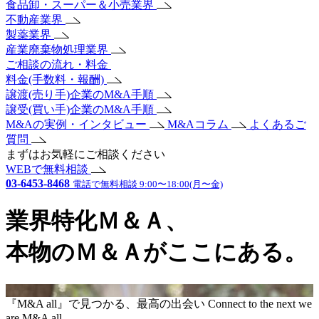
食品卸・スーパー＆小売業界
不動産業界
製薬業界
産業廃棄物処理業界
ご相談の流れ・料金
料金(手数料・報酬)
譲渡(売り手)企業のM&A手順
譲受(買い手)企業のM&A手順
M&Aの実例・インタビュー
M&Aコラム
よくあるご
質問
まずはお気軽にご相談ください
WEBで無料相談
03-6453-8468
電話で無料相談 9:00〜18:00(月〜金)
業界特化Ｍ＆Ａ、
本物のＭ＆Ａがここにある。
『M&A all』で見つかる、最高の出会い
Connect to the next
we
are M&A all.