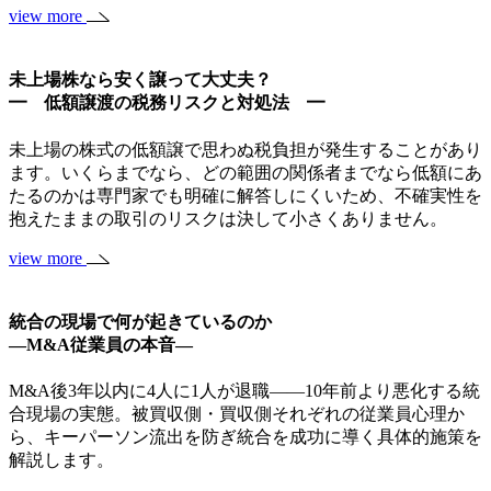
view more
未上場株なら安く譲って大丈夫？
━ 低額譲渡の税務リスクと対処法 ━
未上場の株式の低額譲で思わぬ税負担が発生することがあり
ます。いくらまでなら、どの範囲の関係者までなら低額にあ
たるのかは専門家でも明確に解答しにくいため、不確実性を
抱えたままの取引のリスクは決して小さくありません。
view more
統合の現場で何が起きているのか
―M&A従業員の本音―
M&A後3年以内に4人に1人が退職——10年前より悪化する統
合現場の実態。被買収側・買収側それぞれの従業員心理か
ら、キーパーソン流出を防ぎ統合を成功に導く具体的施策を
解説します。