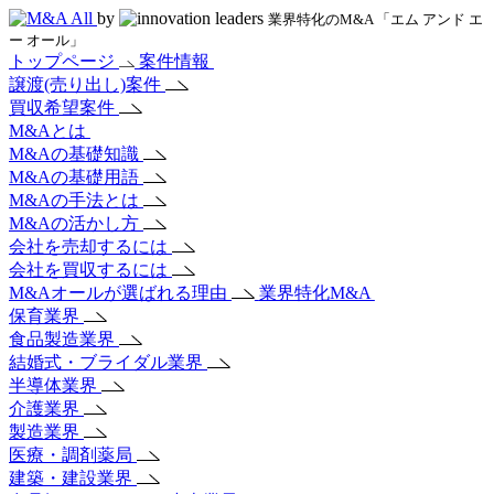
by
業界特化のM&A 「エム アンド エ
ー オール」
トップページ
案件情報
譲渡(売り出し)案件
買収希望案件
M&Aとは
M&Aの基礎知識
M&Aの基礎用語
M&Aの手法とは
M&Aの活かし方
会社を売却するには
会社を買収するには
M&Aオールが選ばれる理由
業界特化M&A
保育業界
食品製造業界
結婚式・ブライダル業界
半導体業界
介護業界
製造業界
医療・調剤薬局
建築・建設業界