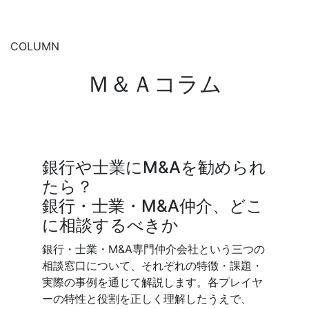
COLUMN
Ｍ＆Ａコラム
銀行や士業にM&Aを勧められ
未上
たら？
夫？
銀行・士業・M&A仲介、どこ
━ 
に相談するべきか
対処
銀行・士業・M&A専門仲介会社という三つの
未上場
相談窓口について、それぞれの特徴・課題・
するこ
実際の事例を通じて解説します。各プレイヤ
範囲の
ーの特性と役割を正しく理解したうえで、
門家で