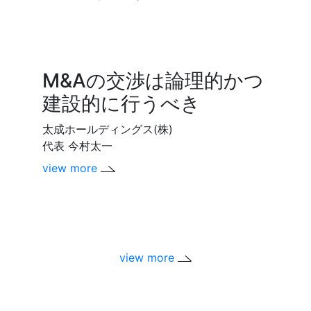
M&Aの交渉は論理的かつ
M&
建設的に行うべき
経営
向け
太成ホールディングス(株)
代表 今村太一
ユメヤ
view more
代表取締
view m
view more