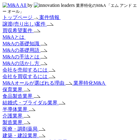
by
業界特化のM&A 「エム アンド エ
ー オール」
トップページ
案件情報
譲渡(売り出し)案件
買収希望案件
M&Aとは
M&Aの基礎知識
M&Aの基礎用語
M&Aの手法とは
M&Aの活かし方
会社を売却するには
会社を買収するには
M&Aオールが選ばれる理由
業界特化M&A
保育業界
食品製造業界
結婚式・ブライダル業界
半導体業界
介護業界
製造業界
医療・調剤薬局
建築・建設業界