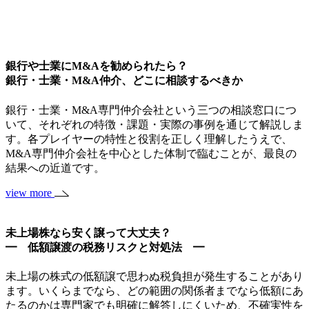
銀行や士業にM&Aを勧められたら？
銀行・士業・M&A仲介、どこに相談するべきか
銀行・士業・M&A専門仲介会社という三つの相談窓口につ
いて、それぞれの特徴・課題・実際の事例を通じて解説しま
す。各プレイヤーの特性と役割を正しく理解したうえで、
M&A専門仲介会社を中心とした体制で臨むことが、最良の
結果への近道です。
view more
未上場株なら安く譲って大丈夫？
━ 低額譲渡の税務リスクと対処法 ━
未上場の株式の低額譲で思わぬ税負担が発生することがあり
ます。いくらまでなら、どの範囲の関係者までなら低額にあ
たるのかは専門家でも明確に解答しにくいため、不確実性を