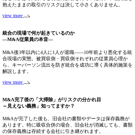
抱えたままの取引のリスクは決して小さくありません。
view more
統合の現場で何が起きているのか
―M&A従業員の本音―
M&A後3年以内に4人に1人が退職——10年前より悪化する統
合現場の実態。被買収側・買収側それぞれの従業員心理か
ら、キーパーソン流出を防ぎ統合を成功に導く具体的施策を
解説します。
view more
M&A完了後の「大掃除」がリスクの分かれ目
～見えない義務」知ってますか？
M&Aが完了した後も、旧会社の書類やデータは保存義務が
あります。特に吸収合併の場合、旧会社が消滅しても、書類
の保存義務は存続する会社に引き継がれます。