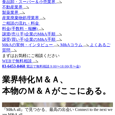
食品卸・スーパー＆小売業界
不動産業界
製薬業界
産業廃棄物処理業界
ご相談の流れ・料金
料金(手数料・報酬)
譲渡(売り手)企業のM&A手順
譲受(買い手)企業のM&A手順
M&Aの実例・インタビュー
M&Aコラム
よくあるご
質問
まずはお気軽にご相談ください
WEBで無料相談
03-6453-8468
電話で無料相談 9:00〜18:00(月〜金)
業界特化Ｍ＆Ａ、
本物のＭ＆Ａがここにある。
『M&A all』で見つかる、最高の出会い
Connect to the next
we
are M&A all.