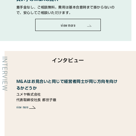
着手金なし、ご相談無料。費用は基本合意時まで掛からないの
で、安心してご相談いただけます。
view more
INTERVIEW
インタビュー
M&Aはお見合いと同じで経営者同士が同じ方向を向け
コ
るかどうか
ピ
ユメヤ株式会社
株式
代表取締役社長 都世子徹
代表
view more
view 