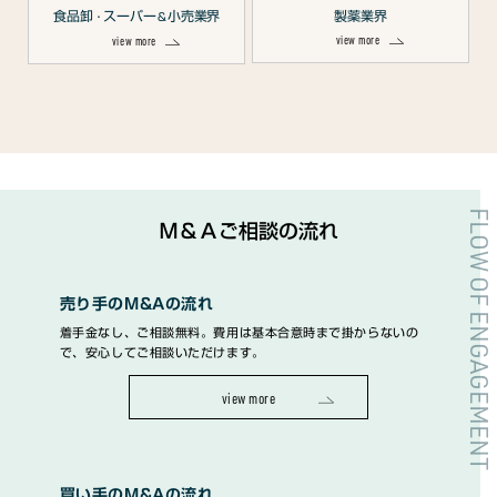
食品卸
スーパー
小売業界
製薬業界
・
＆
view more
view more
FLOW OF ENGAGEMENT
Ｍ＆Ａご相談の流れ
売り手のM&Aの流れ
着手金なし、ご相談無料。費用は基本合意時まで掛からないの
で、安心してご相談いただけます。
view more
買い手のM&Aの流れ