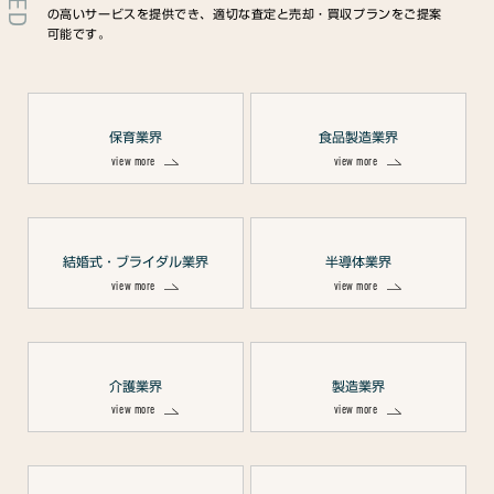
の高いサービスを提供でき、適切な査定と売却・買収プランをご提案
可能です。
保育業界
食品製造業界
view more
view more
結婚式・ブライダル業界
半導体業界
view more
view more
介護業界
製造業界
view more
view more