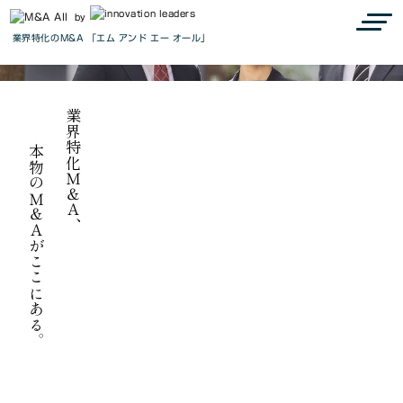
『M&A all』で見つかる、最高の出会い
Connect to the next
by
業界特化のM&A 「エム アンド エー オール」
we are M&A all.
業界特化Ｍ＆Ａ、
本物のＭ＆Ａがここにある。