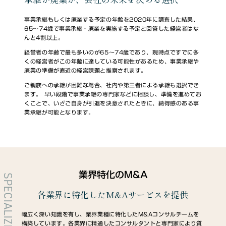
事業承継もしくは廃業する予定の年齢を2020年に調査した結果、
65～74歳で事業承継・廃業を実施する予定と回答した経営者はな
んと4割以上。
経営者の年齢で最も多いのが65～74歳であり、現時点ですでに多
くの経営者がこの年齢に達している可能性があるため、事業承継や
廃業の準備が直近の経営課題と推察されます。
ご親族への承継が困難な場合、社内や第三者による承継も選択でき
ます。 早い段階で事業承継の専門家などに相談し、準備を進めてお
くことで、いざご自身が引退を決意されたときに、納得感のある事
業承継が可能となります。
業界特化のM&A
SPECIALIZED
各業界に特化したM&Aサービスを提供
幅広く深い知識を有し、業界業種に特化したM&Aコンサルチームを
構築しています。各業界に精通したコンサルタントと専門家により質