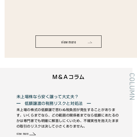
view more
COLUMN
Ｍ＆Ａコラム
未上場株なら安く譲って大丈夫？
統
━ 低額譲渡の税務リスクと対処法 ━
―
い
未上場の株式の低額譲で思わぬ税負担が発生することがありま
M&
。各
す。いくらまでなら、どの範囲の関係者までなら低額にあたるの
現場
門仲
かは専門家でも明確に解答しにくいため、不確実性を抱えたまま
パー
で
の取引のリスクは決して小さくありません。
view 
view more