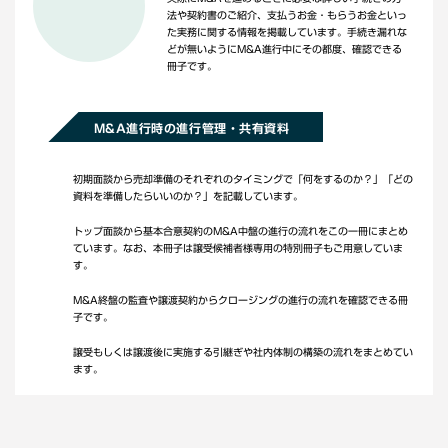
法や契約書のご紹介、支払うお金・もらうお金といっ
た実務に関する情報を掲載しています。手続き漏れな
どが無いようにM&A進行中にその都度、確認できる
冊子です。
M&A進行時の進行管理・共有資料
初期面談から売却準備のそれぞれのタイミングで「何をするのか？」「どの
資料を準備したらいいのか？」を記載しています。
トップ面談から基本合意契約のM&A中盤の進行の流れをこの一冊にまとめ
ています。なお、本冊子は譲受候補者様専用の特別冊子もご用意していま
す。
M&A終盤の監査や譲渡契約からクロージングの進行の流れを確認できる冊
子です。
譲受もしくは譲渡後に実施する引継ぎや社内体制の構築の流れをまとめてい
ます。