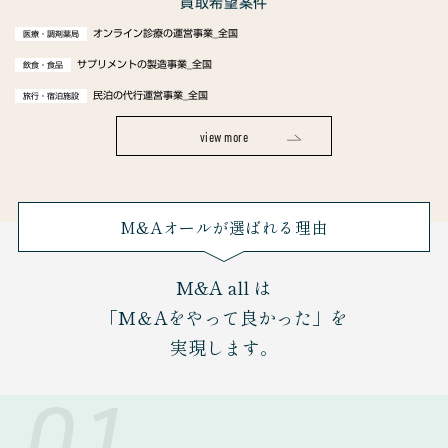
買取希望案件
オンライン診療の運営事業_全国
医療・調剤薬局
サプリメントの製造事業_全国
飲食・食品
民泊の代行運営事業_全国
旅行・宿泊施設
view more
M&Aオールが選ばれる理由
M&A all は
「M＆Aをやって良かった」を
実現します。
01