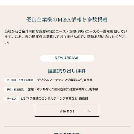
優良企業様のM&A情報を多数掲載
当社からご紹介可能な譲渡(売却)ニーズ・譲受(買収)ニーズの一部を掲載してい
ます。なお、非公開案件は掲載しておりませんので、随時お問い合わせくださ
い。
NEW ARRIVAL
譲渡(売り出し)案件
デジタルマーケティング事業など_東京都
IT・通信・システム開発
旅館・ホテルなどの宿泊施設の運営事業など_栃木県
旅行・宿泊施設
ビジネス関連のコンサルティング事業など_東京都
サービス
view more