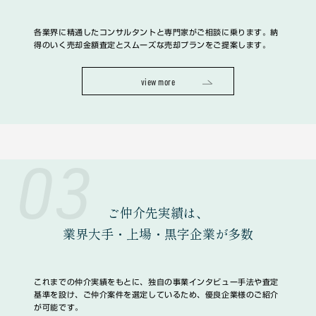
各業界に精通したコンサルタントと専門家がご相談に乗ります。納
得のいく売却金額査定とスムーズな売却プランをご提案します。
view more
03
ご仲介先実績は、
業界大手・上場・黒字企業
が多数
これまでの仲介実績をもとに、独自の事業インタビュー手法や査定
基準を設け、ご仲介案件を選定しているため、優良企業様のご紹介
が可能です。