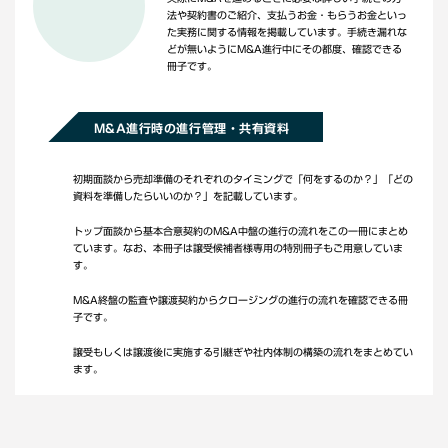
法や契約書のご紹介、支払うお金・もらうお金といっ
た実務に関する情報を掲載しています。手続き漏れな
どが無いようにM&A進行中にその都度、確認できる
冊子です。
M&A進行時の進行管理・共有資料
初期面談から売却準備のそれぞれのタイミングで「何をするのか？」「どの
資料を準備したらいいのか？」を記載しています。
トップ面談から基本合意契約のM&A中盤の進行の流れをこの一冊にまとめ
ています。なお、本冊子は譲受候補者様専用の特別冊子もご用意していま
す。
M&A終盤の監査や譲渡契約からクロージングの進行の流れを確認できる冊
子です。
譲受もしくは譲渡後に実施する引継ぎや社内体制の構築の流れをまとめてい
ます。