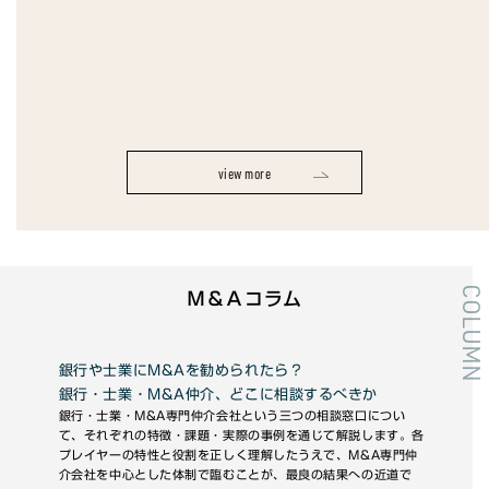
M&Aはお見合いと同じで経営者同士が同
るかどうか
ユメヤ株式会社
代表取締役社長 都世子徹
view more
view more
COLUMN
Ｍ＆Ａコラム
れたら？
未上場株なら安く譲って大丈夫？
どこに相談するべきか
━ 低額譲渡の税務リスクと対処法 ━
という三つの相談窓口につい
未上場の株式の低額譲で思わぬ税負担が発生す
際の事例を通じて解説します。各
す。いくらまでなら、どの範囲の関係者までな
理解したうえで、M&A専門仲
かは専門家でも明確に解答しにくいため、不確
ことが、最良の結果への近道で
の取引のリスクは決して小さくありません。