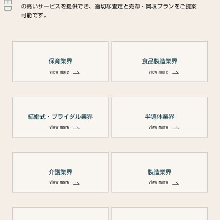
の高いサービスを提供でき、適切な査定と売却・買収プランをご提案
可能です。
保育業界
食品製造業界
view more
view more
結婚式・ブライダル業界
半導体業界
view more
view more
介護業界
製造業界
view more
view more