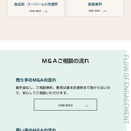
食品卸
スーパー
小売業界
製薬業界
・
＆
view more
view more
FLOW OF ENGAGEMENT
Ｍ＆Ａご相談の流れ
売り手のM&Aの流れ
着手金なし、ご相談無料。費用は基本合意時まで掛からないの
で、安心してご相談いただけます。
view more
買い手のM&Aの流れ