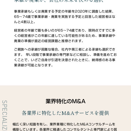
事業承継もしくは廃業する予定の年齢を2020年に調査した結果、
65～74歳で事業承継・廃業を実施する予定と回答した経営者はな
んと4割以上。
経営者の年齢で最も多いのが65～74歳であり、現時点ですでに多
くの経営者がこの年齢に達している可能性があるため、事業承継や
廃業の準備が直近の経営課題と推察されます。
ご親族への承継が困難な場合、社内や第三者による承継も選択でき
ます。 早い段階で事業承継の専門家などに相談し、準備を進めてお
くことで、いざご自身が引退を決意されたときに、納得感のある事
業承継が可能となります。
業界特化のM&A
SPECIALIZED
各業界に特化したM&Aサービスを提供
幅広く深い知識を有し、業界業種に特化したM&Aコンサルチームを
構築しています。各業界に精通したコンサルタントと専門家により質