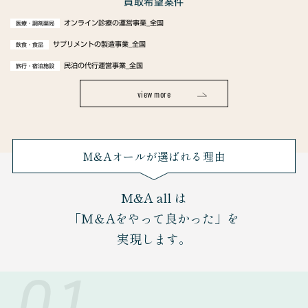
買取希望案件
オンライン診療の運営事業_全国
医療・調剤薬局
サプリメントの製造事業_全国
飲食・食品
民泊の代行運営事業_全国
旅行・宿泊施設
view more
M&Aオールが選ばれる理由
M&A all は
「M＆Aをやって良かった」を
実現します。
01