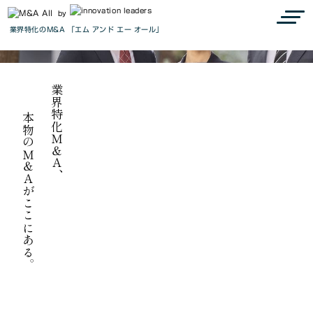
『M&A all』で見つかる、最高の出会い
Connect to the next
by
業界特化のM&A 「エム アンド エー オール」
we are M&A all.
業界特化Ｍ＆Ａ、
本物のＭ＆Ａがここにある。