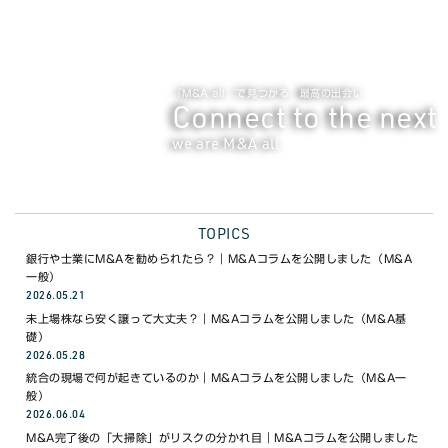
WEBで無料相談
03-6453-8468
電話で無料相談 9:00〜18:00(月〜金)
『M&A all』で見つかる、最高の出会い
Connect to the next
we are M&A all.
TOPICS
銀行や士業にM&Aを勧められたら？｜M&Aコラムを公開しました（M&A
一般）
2026.05.21
未上場株なら安く譲って大丈夫？｜M&Aコラムを公開しました（M&A基
礎）
2026.05.28
統合の現場で何が起きているのか｜M&Aコラムを公開しました（M&A一
般）
2026.06.04
M&A完了後の「大掃除」がリスクの分かれ目｜M&Aコラムを公開しました