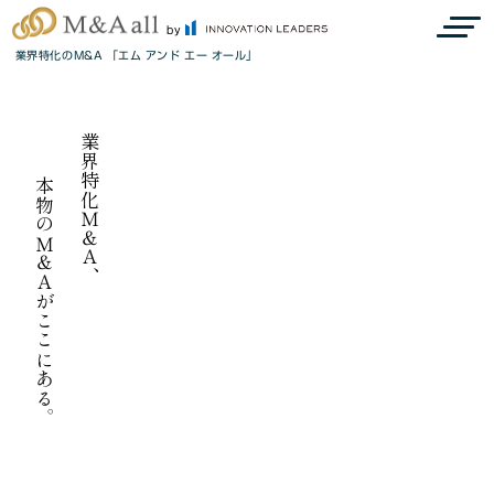
by
業界特化のM&A 「エム アンド エー オール」
業界特化Ｍ＆Ａ、
本物のＭ＆Ａがここにある。