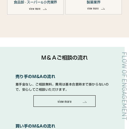
食品卸
スーパー
小売業界
製薬業界
・
＆
view more
view more
FLOW OF ENGAGEMENT
Ｍ＆Ａご相談の流れ
売り手のM&Aの流れ
着手金なし、ご相談無料。費用は基本合意時まで掛からないの
で、安心してご相談いただけます。
view more
買い手のM&Aの流れ