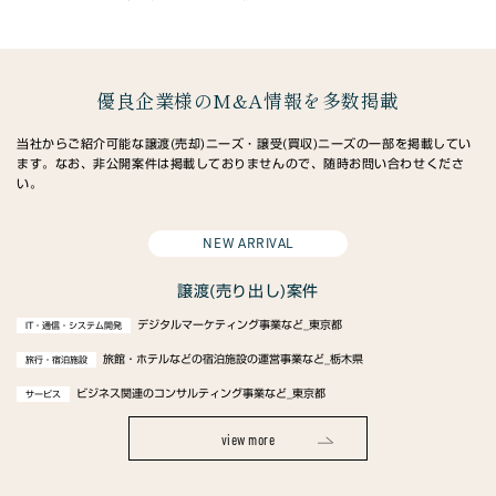
優良企業様のM&A情報を多数掲載
当社からご紹介可能な譲渡(売却)ニーズ・譲受(買収)ニーズの一部を掲載してい
ます。なお、非公開案件は掲載しておりませんので、随時お問い合わせくださ
い。
NEW ARRIVAL
譲渡(売り出し)案件
デジタルマーケティング事業など_東京都
IT・通信・システム開発
旅館・ホテルなどの宿泊施設の運営事業など_栃木県
旅行・宿泊施設
ビジネス関連のコンサルティング事業など_東京都
サービス
view more