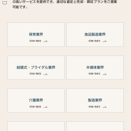
の高いサービスを提供でき、適切な査定と売却・買収プランをご提案
可能です。
保育業界
食品製造業界
view more
view more
結婚式・ブライダル業界
半導体業界
view more
view more
介護業界
製造業界
view more
view more