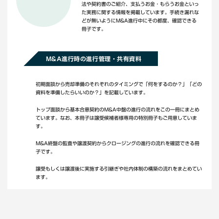
法や契約書のご紹介、支払うお金・もらうお金といっ
た実務に関する情報を掲載しています。手続き漏れな
どが無いようにM&A進行中にその都度、確認できる
冊子です。
M&A進行時の進行管理・共有資料
初期面談から売却準備のそれぞれのタイミングで「何をするのか？」「どの
資料を準備したらいいのか？」を記載しています。
トップ面談から基本合意契約のM&A中盤の進行の流れをこの一冊にまとめ
ています。なお、本冊子は譲受候補者様専用の特別冊子もご用意していま
す。
M&A終盤の監査や譲渡契約からクロージングの進行の流れを確認できる冊
子です。
譲受もしくは譲渡後に実施する引継ぎや社内体制の構築の流れをまとめてい
ます。