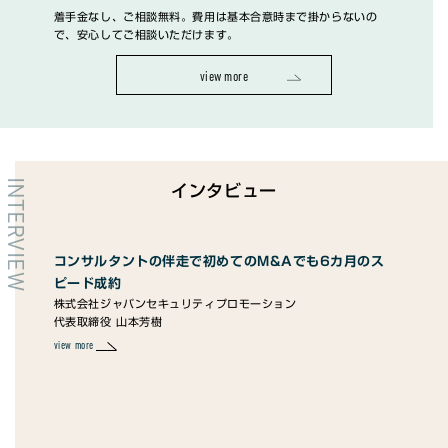
着手金なし、ご相談無料。費用は基本合意時まで掛からないの
で、安心してご相談いただけます。
view more
INTERVIEW
インタビュー
向け
コンサルタントの伴走で初めてのM&Aでも6カ月のス
M
ピード成約
ン
株式会社ジャパンセキュリティプロモーション
株式
代表取締役 山本芳樹
創業
view more
view 