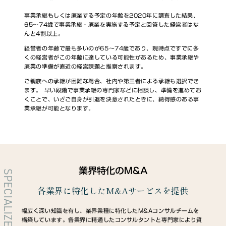
事業承継もしくは廃業する予定の年齢を2020年に調査した結果、
65～74歳で事業承継・廃業を実施する予定と回答した経営者はな
んと4割以上。
経営者の年齢で最も多いのが65～74歳であり、現時点ですでに多
くの経営者がこの年齢に達している可能性があるため、事業承継や
廃業の準備が直近の経営課題と推察されます。
ご親族への承継が困難な場合、社内や第三者による承継も選択でき
ます。 早い段階で事業承継の専門家などに相談し、準備を進めてお
くことで、いざご自身が引退を決意されたときに、納得感のある事
業承継が可能となります。
業界特化のM&A
SPECIALIZED
各業界に特化したM&Aサービスを提供
幅広く深い知識を有し、業界業種に特化したM&Aコンサルチームを
構築しています。各業界に精通したコンサルタントと専門家により質