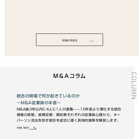
view more
COLUMN
Ｍ＆Ａコラム
統合の現場で何が起きているのか
M
―M&A従業員の本音―
～
ま
M&A後3年以内に4人に1人が退職——10年前より悪化する統合
M&
るの
現場の実態。被買収側・買収側それぞれの従業員心理から、キー
ます
まま
パーソン流出を防ぎ統合を成功に導く具体的施策を解説します。
務は
view more
view 