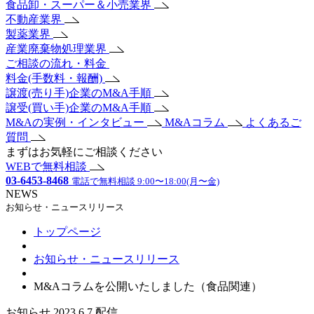
食品卸・スーパー＆小売業界
不動産業界
製薬業界
産業廃棄物処理業界
ご相談の流れ・料金
料金(手数料・報酬)
譲渡(売り手)企業のM&A手順
譲受(買い手)企業のM&A手順
M&Aの実例・インタビュー
M&Aコラム
よくあるご
質問
まずはお気軽にご相談ください
WEBで無料相談
03-6453-8468
電話で無料相談 9:00〜18:00(月〜金)
NEWS
お知らせ・ニュースリリース
トップページ
お知らせ・ニュースリリース
M&Aコラムを公開いたしました（食品関連）
お知らせ
2023.6.7 配信