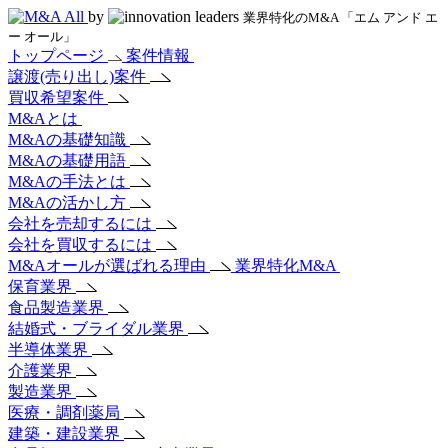
by
業界特化のM&A 「エム アンド エ
ー オール」
トップページ
案件情報
譲渡(売り出し)案件
買収希望案件
M&Aとは
M&Aの基礎知識
M&Aの基礎用語
M&Aの手法とは
M&Aの活かし方
会社を売却するには
会社を買収するには
M&Aオールが選ばれる理由
業界特化M&A
保育業界
食品製造業界
結婚式・ブライダル業界
半導体業界
介護業界
製造業界
医療・調剤薬局
建築・建設業界