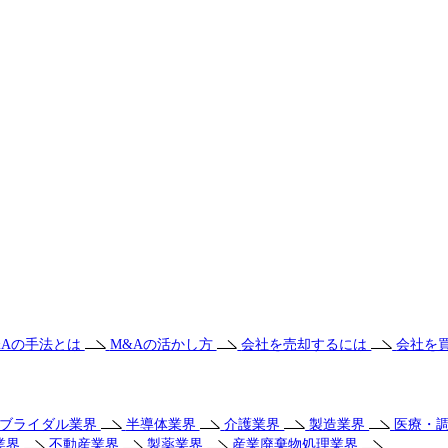
&Aの手法とは
M&Aの活かし方
会社を売却するには
会社を
・ブライダル業界
半導体業界
介護業界
製造業界
医療・
業界
不動産業界
製薬業界
産業廃棄物処理業界