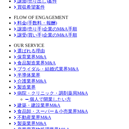
譲渡(売り出し)案件
買収希望案件
FLOW OF ENGAGEMENT
料金(手数料・報酬)
譲渡(売り手)企業のM&A手順
譲受(買い手)企業のM&A手順
OUR SERVICE
選ばれる理由
保育業界M&A
食品製造業界M&A
ブライダル・結婚式業界M&A
半導体業界
介護業界M&A
製造業界
病院・クリニック・調剤薬局M&A
個人で開業したい方
建築・建設業界M&A
食品卸・スーパー＆小売業界M&A
不動産業界M&A
製薬業界M&A