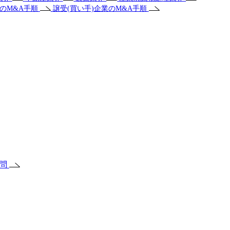
業のM&A手順
譲受(買い手)企業のM&A手順
質問