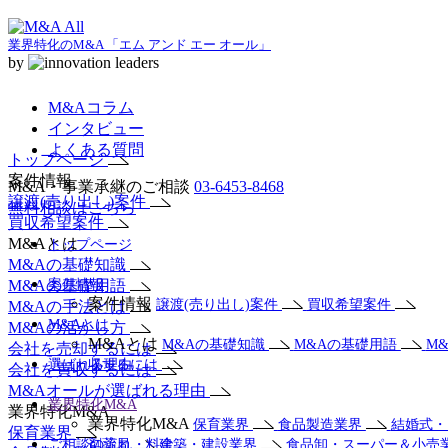
業界特化のM&A 「エム アンド エー オール」
by
M&Aコラム
インタビュー
よくある質問
トップページ
案件情報
M&A・事業承継のご相談
03-6453-8468
譲渡(売り出し)案件
無料相談はこちら
買収希望案件
M&Aとは
トップページ
M&Aの基礎知識
M&Aの基礎用語
案件情報
案件情報
譲渡(売り出し)案件
買収希望案件
M&Aの手法とは
M&Aとは
M&Aの活かし方
M&Aとは
M&Aの基礎知識
M&Aの基礎用語
M
会社を売却するには
選ばれる理由
収するには
会社を買収するには
M&Aオールが選ばれる理由
業界特化M&A
業界特化M&A
業界特化M&A
保育業界
食品製造業界
結婚式
保育業界
ご相談の流れ・料金
剤薬局
建築・建設業界
食品卸・スーパー＆小売