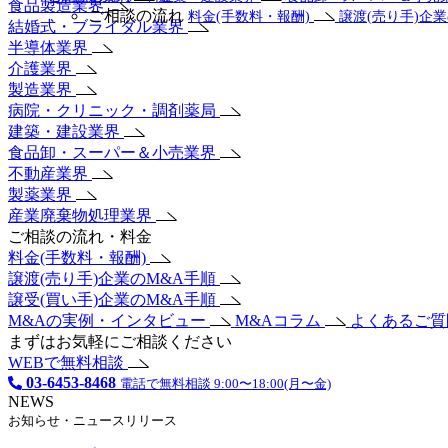
食品製造業界
ご相談の流れ
料金(手数料・報酬)
譲渡(売り手)企
結婚式・ブライダル業界
半導体業界
介護業界
製造業界
病院・クリニック・調剤薬局
建築・建設業界
食品卸・スーパー＆小売業界
不動産業界
製薬業界
産業廃棄物処理業界
ご相談の流れ・料金
料金(手数料・報酬)
譲渡(売り手)企業のM&A手順
譲受(買い手)企業のM&A手順
M&Aの実例・インタビュー
M&Aコラム
よくあるご
まずはお気軽にご相談ください
WEBで無料相談
03-6453-8468
電話で無料相談 9:00〜18:00(月〜金)
NEWS
お知らせ・ニュースリリース