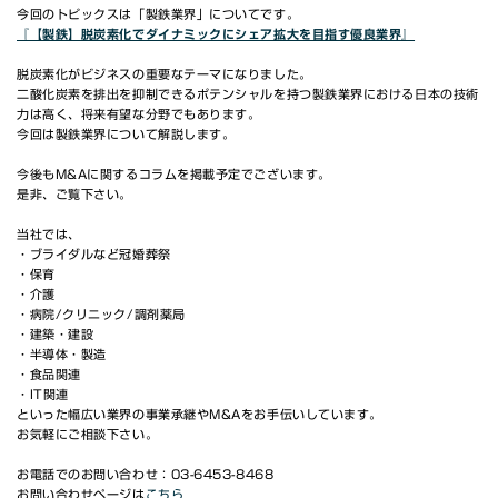
今回のトピックスは「製鉄業界」についてです。
WEBで無料相談
『【製鉄】脱炭素化でダイナミックにシェア拡大を目指す優良業界』
03-6453-8468
脱炭素化がビジネスの重要なテーマになりました。
電話で無料相談 9:00〜18:00(月〜金)
二酸化炭素を排出を抑制できるポテンシャルを持つ製鉄業界における日本の技術
力は高く、将来有望な分野でもあります。
今回は製鉄業界について解説します。
今後もM&Aに関するコラムを掲載予定でございます。
是非、ご覧下さい。
当社では、
・ブライダルなど冠婚葬祭
・保育
・介護
・病院/クリニック/調剤薬局
・建築・建設
・半導体・製造
・食品関連
・IT関連
といった幅広い業界の事業承継やM&Aをお手伝いしています。
お気軽にご相談下さい。
お電話でのお問い合わせ：03-6453-8468
お問い合わせページは
こちら