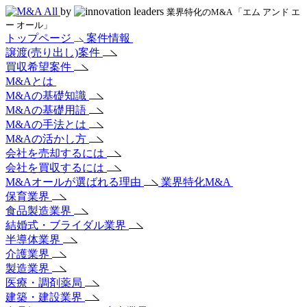
by
業界特化のM&A 「エム アンド エ
ー オール」
トップページ
案件情報
譲渡(売り出し)案件
買収希望案件
M&Aとは
M&Aの基礎知識
M&Aの基礎用語
M&Aの手法とは
M&Aの活かし方
会社を売却するには
会社を買収するには
M&Aオールが選ばれる理由
業界特化M&A
保育業界
食品製造業界
結婚式・ブライダル業界
半導体業界
介護業界
製造業界
医療・調剤薬局
建築・建設業界