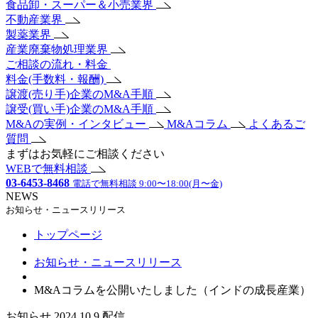
食品卸・スーパー＆小売業界
不動産業界
製薬業界
産業廃棄物処理業界
ご相談の流れ・料金
料金(手数料・報酬)
譲渡(売り手)企業のM&A手順
譲受(買い手)企業のM&A手順
M&Aの実例・インタビュー
M&Aコラム
よくあるご
質問
まずはお気軽にご相談ください
WEBで無料相談
03-6453-8468
電話で無料相談 9:00〜18:00(月〜金)
NEWS
お知らせ・ニュースリリース
トップページ
お知らせ・ニュースリリース
M&Aコラムを公開いたしました（インドの成長産業）
お知らせ
2024.10.9 配信