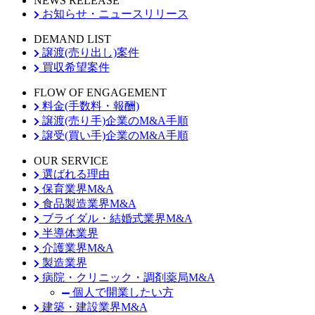
NEWS RELEASE
お知らせ・ニュースリリース
DEMAND LIST
譲渡(売り出し)案件
買収希望案件
FLOW OF ENGAGEMENT
料金(手数料・報酬)
譲渡(売り手)企業のM&A手順
譲受(買い手)企業のM&A手順
OUR SERVICE
選ばれる理由
保育業界M&A
食品製造業界M&A
ブライダル・結婚式業界M&A
半導体業界
介護業界M&A
製造業界
病院・クリニック・調剤薬局M&A
個人で開業したい方
建築・建設業界M&A