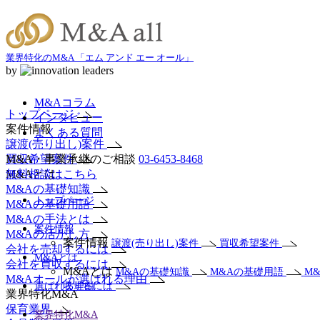
業界特化のM&A 「エム アンド エー オール」
by
M&Aコラム
トップページ
インタビュー
案件情報
よくある質問
譲渡(売り出し)案件
買収希望案件
M&A・事業承継のご相談
03-6453-8468
M&Aとは
無料相談はこちら
M&Aの基礎知識
トップページ
M&Aの基礎用語
M&Aの手法とは
案件情報
M&Aの活かし方
案件情報
譲渡(売り出し)案件
買収希望案件
会社を売却するには
M&Aとは
会社を買収するには
M&Aとは
M&Aの基礎知識
M&Aの基礎用語
M
M&Aオールが選ばれる理由
選ばれる理由
収するには
業界特化M&A
保育業界
業界特化M&A