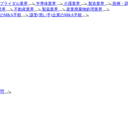
・ブライダル業界
半導体業界
介護業界
製造業界
医療・
業界
不動産業界
製薬業界
産業廃棄物処理業界
業のM&A手順
譲受(買い手)企業のM&A手順
質問