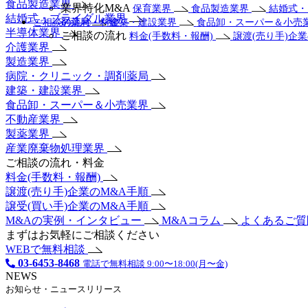
食品製造業界
業界特化M&A
保育業界
食品製造業界
結婚式
結婚式・ブライダル業界
ご相談の流れ・料金
剤薬局
建築・建設業界
食品卸・スーパー＆小売
半導体業界
ご相談の流れ
料金(手数料・報酬)
譲渡(売り手)企
介護業界
製造業界
病院・クリニック・調剤薬局
建築・建設業界
食品卸・スーパー＆小売業界
不動産業界
製薬業界
産業廃棄物処理業界
ご相談の流れ・料金
料金(手数料・報酬)
譲渡(売り手)企業のM&A手順
譲受(買い手)企業のM&A手順
M&Aの実例・インタビュー
M&Aコラム
よくあるご
まずはお気軽にご相談ください
WEBで無料相談
03-6453-8468
電話で無料相談 9:00〜18:00(月〜金)
NEWS
お知らせ・ニュースリリース