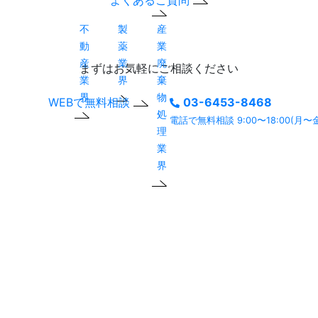
よくあるご質問
不
製
産
動
薬
業
産
業
廃
まずはお気軽にご相談ください
業
界
棄
界
物
WEBで無料相談
03-6453-8468
処
電話で無料相談 9:00〜18:00(月〜
理
業
界