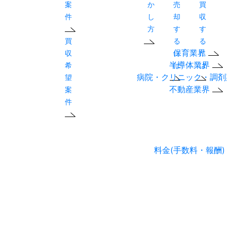
案
か
売
買
件
し
却
収
方
す
す
買
る
る
保育業界
収
に
に
半導体業界
希
は
は
病院・クリニック・調
望
不動産業界
案
件
料金(手数料・報酬