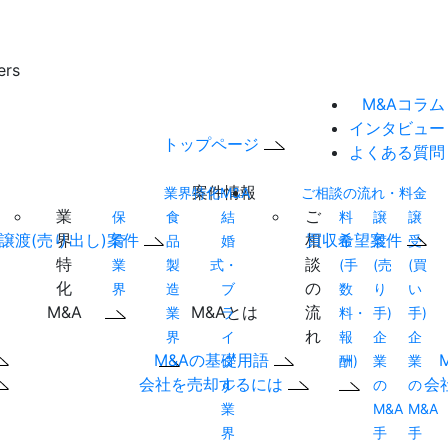
M&Aコラム
インタビュー
トップページ
よくある質問
案件情報
業界特化M&A
ご相談の流れ・料金
業
ご
保
食
結
料
譲
譲
譲渡(売り出し)案件
買収希望案件
界
相
育
品
婚
金
渡
受
特
談
業
製
式・
(手
(売
(買
化
の
界
造
ブ
数
り
い
M&Aとは
M&A
流
業
ラ
料・
手)
手)
れ
界
イ
報
企
企
M&Aの基礎用語
ダ
酬)
業
業
会社を売却するには
会
ル
の
の
業
M&A
M&A
界
手
手