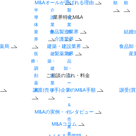
M&Aオールが選ばれる理由
順
順
半
介
製
業界特化M&A
導
護
造
体
業
業
食品製造業界
結婚
業
界
界
介護業界
界
剤薬局
建築・建設業界
食品卸
製薬業界
産
医
建
食
療・
築・
品
調
建
卸・
ご相談の流れ・料金
剤
設
ス
薬
業
ー
)
譲渡(売り手)企業のM&A手順
譲受(
局
界
パ
ー
＆
M&Aの実例・インタビュー
小
売
M&Aコラム
業
界