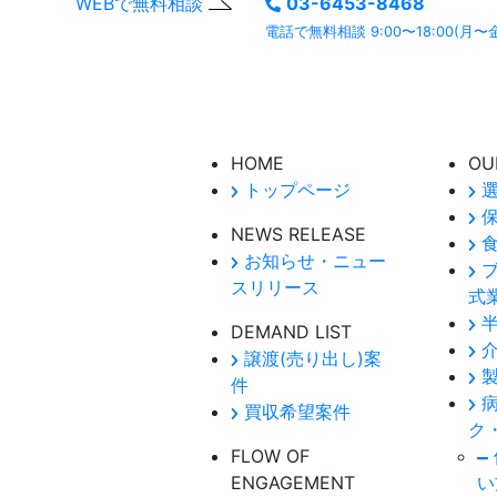
WEBで無料相談
03-6453-8468
電話で無料相談 9:00〜18:00(月〜
よくあるご質問ページ
もぜひご利用ください。
HOME
OU
トップページ
選
保
NEWS RELEASE
食
お知らせ・ニュー
ブ
スリリース
式
半
DEMAND LIST
介
譲渡(売り出し)案
製
件
病
買収希望案件
ク
FLOW OF
ENGAGEMENT
い