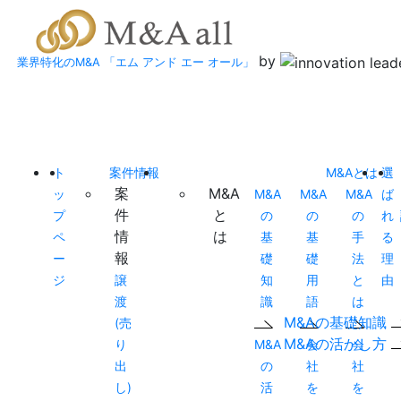
by
業界特化のM&A 「エム アンド エー オール」
ト
案件情報
M&Aとは
選
案
M&A
ッ
M&A
M&A
M&A
ば
件
と
プ
の
の
の
れ
情
は
ペ
基
基
手
る
報
ー
礎
礎
法
理
ジ
譲
知
用
と
由
渡
識
語
は
M&Aの基礎知識
(売
M&Aの活かし方
り
M&A
会
会
出
の
社
社
し)
活
を
を