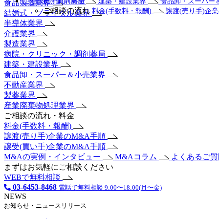
ご相談の流れ・料金
療・調剤薬局
建築・建設業界
食品卸・スーパー
食品製造業界
ご相談の流れ
料金(手数料・報酬)
譲渡(売り手)企
結婚式・ブライダル業界
半導体業界
介護業界
製造業界
病院・クリニック・調剤薬局
建築・建設業界
食品卸・スーパー＆小売業界
不動産業界
製薬業界
産業廃棄物処理業界
ご相談の流れ・料金
料金(手数料・報酬)
譲渡(売り手)企業のM&A手順
譲受(買い手)企業のM&A手順
M&Aの実例・インタビュー
M&Aコラム
よくあるご
まずはお気軽にご相談ください
WEBで無料相談
03-6453-8468
電話で無料相談 9:00〜18:00(月〜金)
NEWS
お知らせ・ニュースリリース