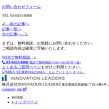
お問い合わせフォーム
TEL 03-6453-8468
前の記事へ
記事一覧へ
次の記事へ
まずは、無料相談。お気軽にお問い合わせください。
ご相談内容は確実に守秘いたします。
WEBで無料相談
03-6453-8468
電話で無料相談 9:00〜18:00(月〜金)
よくあるご質問ページ
もぜひご利用ください。
業界特化のM&A 「エム アンド エー オール」
株式会社INNOVATION LEADERS
東京都港区西新橋1丁目16番4号
company site
HOME
トップページ