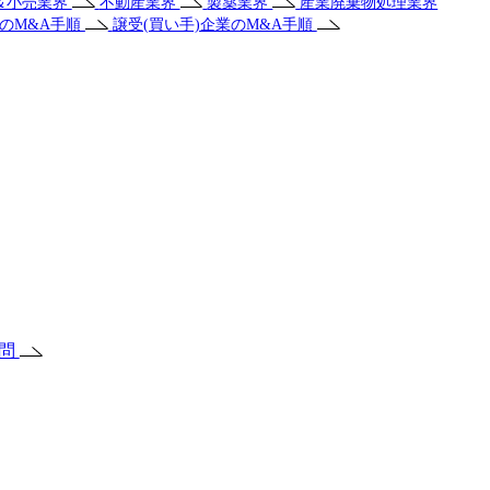
＆小売業界
不動産業界
製薬業界
産業廃棄物処理業界
業のM&A手順
譲受(買い手)企業のM&A手順
質問