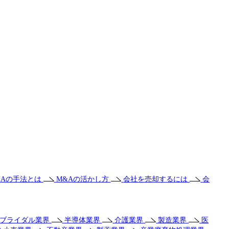
&Aの手法とは
M&Aの活かし方
会社を売却するには
会
・ブライダル業界
半導体業界
介護業界
製造業界
医