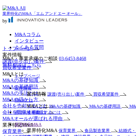
業界特化のM&A 「エム アンド エー オール」
by
M&Aコラム
インタビュー
よくある質問
トップページ
案件情報
M&A・事業承継のご相談
03-6453-8468
譲渡(売り出し)案件
無料相談はこちら
買収希望案件
M&Aとは
トップページ
M&Aの基礎知識
M&Aの基礎用語
案件情報
M&Aの手法とは
案件情報
譲渡(売り出し)案件
買収希望案件
M&Aの活かし方
M&Aとは
会社を売却するには
M&Aとは
M&Aの基礎知識
M&Aの基礎用語
M
会社を買収するには
選ばれる理由
社を買収するには
M&Aオールが選ばれる理由
業界特化M&A
業界特化M&A
業界特化M&A
保育業界
食品製造業界
結婚式
保育業界