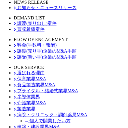
NEWS RELEASE
お知らせ・ニュースリリース
DEMAND LIST
譲渡(売り出し)案件
買収希望案件
FLOW OF ENGAGEMENT
料金(手数料・報酬)
譲渡(売り手)企業のM&A手順
譲受(買い手)企業のM&A手順
OUR SERVICE
選ばれる理由
保育業界M&A
食品製造業界M&A
ブライダル・結婚式業界M&A
半導体業界
介護業界M&A
製造業界
病院・クリニック・調剤薬局M&A
個人で開業したい方
建築・建設業界M&A