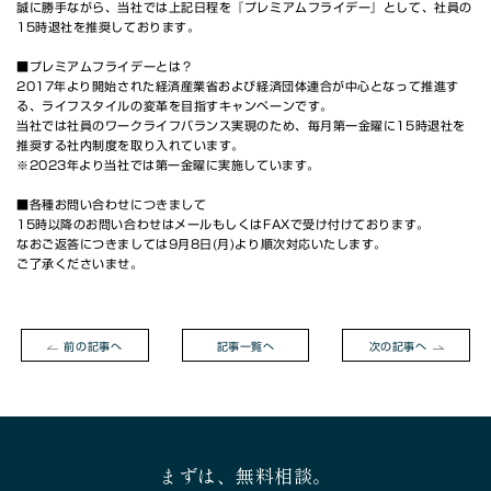
誠に勝手ながら、当社では上記日程を『プレミアムフライデー』として、社員の
WEBで無料相談
15時退社を推奨しております。
03-6453-8468
■プレミアムフライデーとは？
2017年より開始された経済産業省および経済団体連合が中心となって推進す
電話で無料相談 9:00〜18:00(月〜金)
る、ライフスタイルの変革を目指すキャンペーンです。
当社では社員のワークライフバランス実現のため、毎月第一金曜に15時退社を
推奨する社内制度を取り入れています。
※2023年より当社では第一金曜に実施しています。
■各種お問い合わせにつきまして
15時以降のお問い合わせはメールもしくはFAXで受け付けております。
なおご返答につきましては9月8日(月)より順次対応いたします。
ご了承くださいませ。
前の記事へ
記事一覧へ
次の記事へ
まずは、無料相談。