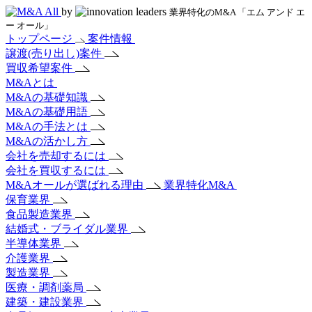
by
業界特化のM&A 「エム アンド エ
ー オール」
トップページ
案件情報
譲渡(売り出し)案件
買収希望案件
M&Aとは
M&Aの基礎知識
M&Aの基礎用語
M&Aの手法とは
M&Aの活かし方
会社を売却するには
会社を買収するには
M&Aオールが選ばれる理由
業界特化M&A
保育業界
食品製造業界
結婚式・ブライダル業界
半導体業界
介護業界
製造業界
医療・調剤薬局
建築・建設業界