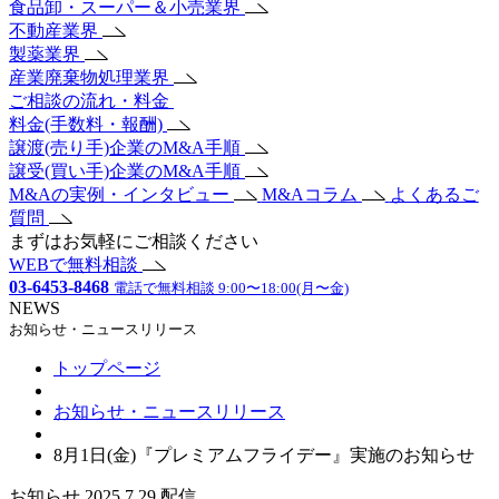
食品卸・スーパー＆小売業界
不動産業界
製薬業界
産業廃棄物処理業界
ご相談の流れ・料金
料金(手数料・報酬)
譲渡(売り手)企業のM&A手順
譲受(買い手)企業のM&A手順
M&Aの実例・インタビュー
M&Aコラム
よくあるご
質問
まずはお気軽にご相談ください
WEBで無料相談
03-6453-8468
電話で無料相談 9:00〜18:00(月〜金)
NEWS
お知らせ・ニュースリリース
トップページ
お知らせ・ニュースリリース
8月1日(金)『プレミアムフライデー』実施のお知らせ
お知らせ
2025.7.29 配信