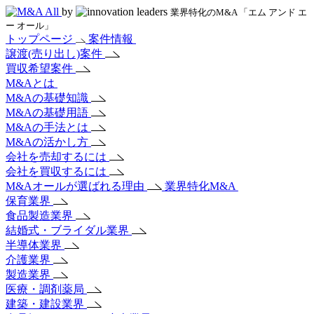
by
業界特化のM&A 「エム アンド エ
ー オール」
トップページ
案件情報
譲渡(売り出し)案件
買収希望案件
M&Aとは
M&Aの基礎知識
M&Aの基礎用語
M&Aの手法とは
M&Aの活かし方
会社を売却するには
会社を買収するには
M&Aオールが選ばれる理由
業界特化M&A
保育業界
食品製造業界
結婚式・ブライダル業界
半導体業界
介護業界
製造業界
医療・調剤薬局
建築・建設業界