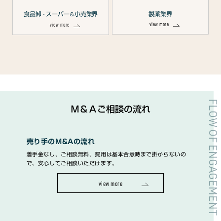
食品卸
スーパー
小売業界
製薬業界
・
＆
view more
view more
FLOW OF ENGAGEMENT
Ｍ＆Ａご相談の流れ
売り手のM&Aの流れ
着手金なし、ご相談無料。費用は基本合意時まで掛からないの
で、安心してご相談いただけます。
view more