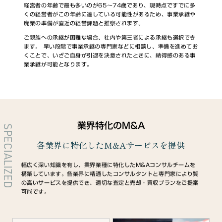
経営者の年齢で最も多いのが65～74歳であり、現時点ですでに多
くの経営者がこの年齢に達している可能性があるため、事業承継や
廃業の準備が直近の経営課題と推察されます。
ご親族への承継が困難な場合、社内や第三者による承継も選択でき
ます。 早い段階で事業承継の専門家などに相談し、準備を進めてお
くことで、いざご自身が引退を決意されたときに、納得感のある事
業承継が可能となります。
業界特化のM&A
SPECIALIZED
各業界に特化したM&Aサービスを提供
幅広く深い知識を有し、業界業種に特化したM&Aコンサルチームを
構築しています。各業界に精通したコンサルタントと専門家により質
の高いサービスを提供でき、適切な査定と売却・買収プランをご提案
可能です。