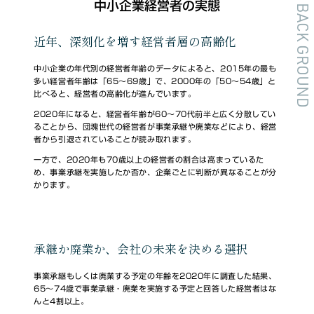
中小企業経営者の実態
BACK GROUND
近年、深刻化を増す経営者層の高齢化
中小企業の年代別の経営者年齢のデータによると、2015年の最も
多い経営者年齢は「65～69歳」で、2000年の「50～54歳」と
比べると、経営者の高齢化が進んでいます。
2020年になると、経営者年齢が60～70代前半と広く分散してい
ることから、団塊世代の経営者が事業承継や廃業などにより、経営
者から引退されていることが読み取れます。
一方で、2020年も70歳以上の経営者の割合は高まっているた
め、事業承継を実施したか否か、企業ごとに判断が異なることが分
かります。
承継か廃業か、会社の未来を決める選択
事業承継もしくは廃業する予定の年齢を2020年に調査した結果、
65～74歳で事業承継・廃業を実施する予定と回答した経営者はな
んと4割以上。