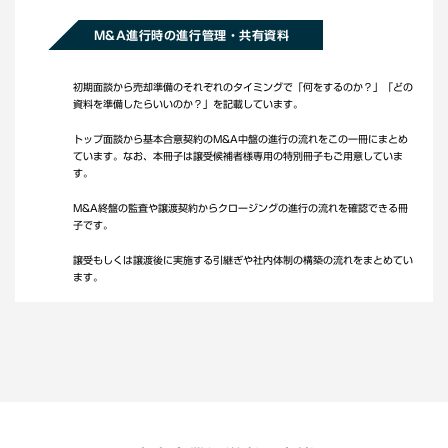
M&A進行時の進行管理・共有資料
初期面談から売却準備のそれぞれのタイミングで「何をするのか？」「どの
資料を準備したらいいのか？」を記載しています。
トップ面談から基本合意契約のM&A中盤の進行の流れをこの一冊にまとめ
ています。なお、本冊子は譲受候補者様専用の特別冊子もご用意していま
す。
M&A終盤の監査や譲渡契約からクロージングの進行の流れを確認できる冊
子です。
譲受もしくは譲渡後に実施する引継ぎや社内体制の構築の流れをまとめてい
ます。