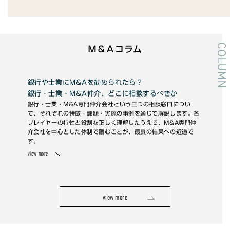
COLUMN
Ｍ＆Ａコラム
銀行や士業にM&Aを勧められたら？
未上場
銀行・士業・M&A仲介、どこに相談するべきか
━ 低
銀行・士業・M&A専門仲介会社という三つの相談窓口につい
未上場の
て、それぞれの特徴・課題・実際の事例を通じて解説します。各
す。いく
プレイヤーの特性と役割を正しく理解したうえで、M&A専門仲
かは専門
介会社を中心とした体制で臨むことが、最良の結果への近道で
の取引の
す。
view more
view more
view more