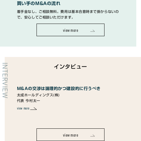
買い手のM&Aの流れ
着手金なし、ご相談無料。費用は基本合意時まで掛からないの
で、安心してご相談いただけます。
view more
INTERVIEW
インタビュー
M&Aの交渉は論理的かつ建設的に行うべき
M&Aはお
太成ホールディングス(株)
るかどうか
代表 今村太一
ユメヤ株式会
代表取締役社
view more
view more
view more