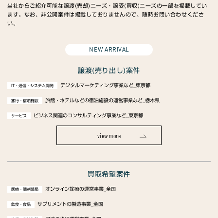
当社からご紹介可能な譲渡(売却)ニーズ・譲受(買収)ニーズの一部を掲載してい
ます。なお、非公開案件は掲載しておりませんので、随時お問い合わせくださ
い。
NEW ARRIVAL
譲渡(売り出し)案件
デジタルマーケティング事業など_東京都
IT・通信・システム開発
旅館・ホテルなどの宿泊施設の運営事業など_栃木県
旅行・宿泊施設
ビジネス関連のコンサルティング事業など_東京都
サービス
view more
買取希望案件
オンライン診療の運営事業_全国
医療・調剤薬局
サプリメントの製造事業_全国
飲食・食品