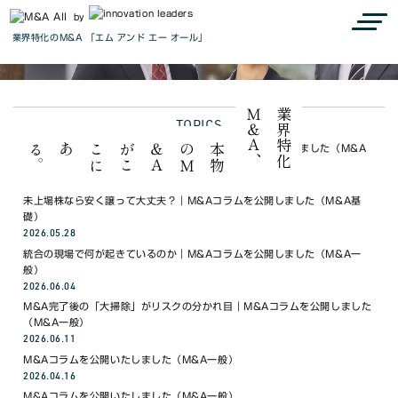
『M&A all』で見つかる、最高の出会い
Connect to the next
by
業界特化のM&A 「エム アンド エー オール」
we are M&A all.
、
業
界
特
化
Ｍ
＆
Ａ
TOPICS
。
本
物
の
Ｍ
＆
Ａ
が
こ
こ
に
ある
銀行や士業にM&Aを勧められたら？｜M&Aコラムを公開しました（M&A
一般）
2026.05.21
未上場株なら安く譲って大丈夫？｜M&Aコラムを公開しました（M&A基
礎）
2026.05.28
統合の現場で何が起きているのか｜M&Aコラムを公開しました（M&A一
般）
2026.06.04
M&A完了後の「大掃除」がリスクの分かれ目｜M&Aコラムを公開しました
（M&A一般）
2026.06.11
M&Aコラムを公開いたしました（M&A一般）
2026.04.16
M&Aコラムを公開いたしました（M&A一般）