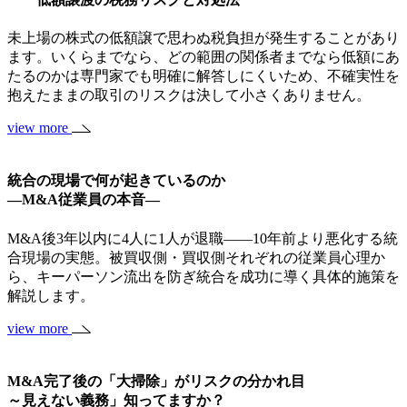
未上場の株式の低額譲で思わぬ税負担が発生することがあり
ます。いくらまでなら、どの範囲の関係者までなら低額にあ
たるのかは専門家でも明確に解答しにくいため、不確実性を
抱えたままの取引のリスクは決して小さくありません。
view more
統合の現場で何が起きているのか
―M&A従業員の本音―
M&A後3年以内に4人に1人が退職——10年前より悪化する統
合現場の実態。被買収側・買収側それぞれの従業員心理か
ら、キーパーソン流出を防ぎ統合を成功に導く具体的施策を
解説します。
view more
M&A完了後の「大掃除」がリスクの分かれ目
～見えない義務」知ってますか？