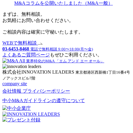
M&Aコラムを公開いたしました（M&A一般）
まずは、無料相談。
お気軽にお問い合わせください。
ご相談内容は確実に守秘いたします。
WEBで無料相談
03-6453-8468
電話で無料相談 9:00〜18:00(月〜金)
よくあるご質問ページ
もぜひご利用ください。
業界特化のM&A 「エム アンド エー オール」
株式会社INNOVATION LEADERS
東京都港区西新橋1丁目16番4号
ノアックスビル7階
company site
会社情報
プライバシーポリシー
中小M&Aガイドラインの遵守について