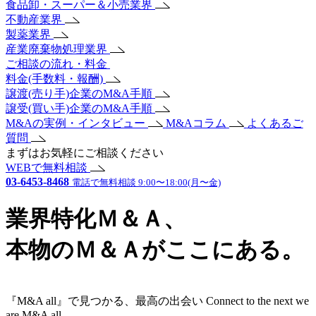
食品卸・スーパー＆小売業界
不動産業界
製薬業界
産業廃棄物処理業界
ご相談の流れ・料金
料金(手数料・報酬)
譲渡(売り手)企業のM&A手順
譲受(買い手)企業のM&A手順
M&Aの実例・インタビュー
M&Aコラム
よくあるご
質問
まずはお気軽にご相談ください
WEBで無料相談
03-6453-8468
電話で無料相談 9:00〜18:00(月〜金)
業界特化Ｍ＆Ａ、
本物のＭ＆Ａがここにある。
『M&A all』で見つかる、最高の出会い
Connect to the next
we
are M&A all.