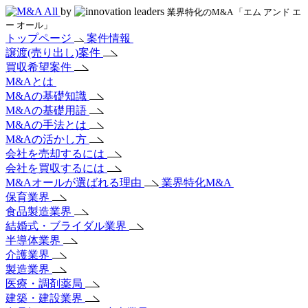
by
業界特化のM&A 「エム アンド エ
ー オール」
トップページ
案件情報
譲渡(売り出し)案件
買収希望案件
M&Aとは
M&Aの基礎知識
M&Aの基礎用語
M&Aの手法とは
M&Aの活かし方
会社を売却するには
会社を買収するには
M&Aオールが選ばれる理由
業界特化M&A
保育業界
食品製造業界
結婚式・ブライダル業界
半導体業界
介護業界
製造業界
医療・調剤薬局
建築・建設業界