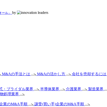
by
 オール」
M&Aの手法とは
M&Aの活かし方
会社を売却するに
式・ブライダル業界
半導体業界
介護業界
製造業界
棄物処理業界
)企業のM&A手順
譲受(買い手)企業のM&A手順