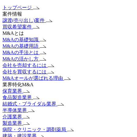
トップページ
案件情報
譲渡(売り出し)案件
買収希望案件
M&Aとは
M&Aの基礎知識
M&Aの基礎用語
M&Aの手法とは
M&Aの活かし方
会社を売却するには
会社を買収するには
M&Aオールが選ばれる理由
業界特化M&A
保育業界
食品製造業界
結婚式・ブライダル業界
半導体業界
介護業界
製造業界
病院・クリニック・調剤薬局
建築・建設業界