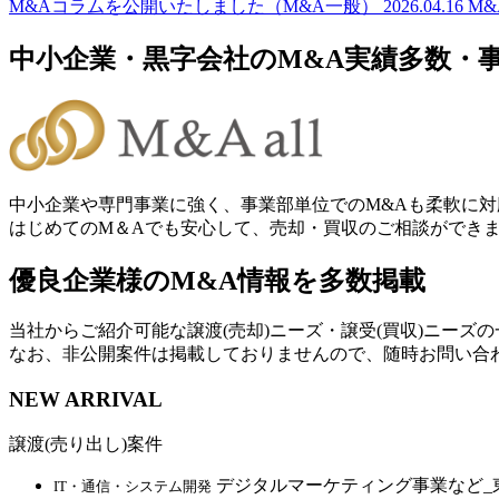
M&Aコラムを公開いたしました（M&A一般）
2026.04.16
M
中小企業・黒字会社のM&A実績多数・
中小企業や専門事業に強く、事業部単位でのM&Aも柔軟に対
はじめてのM＆Aでも安心して、売却・買収のご相談ができ
優良企業様のM&A情報を多数掲載
当社からご紹介可能な譲渡(売却)ニーズ・譲受(買収)ニーズ
なお、非公開案件は掲載しておりませんので、随時お問い合
NEW ARRIVAL
譲渡(売り出し)案件
デジタルマーケティング事業など_
IT・通信・システム開発