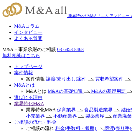
業界特化のM&A 「エム アンド エー
M&Aコラム
インタビュー
よくある質問
M&A・事業承継のご相談
03-6453-8468
無料相談はこちら
トップページ
案件情報
案件情報
譲渡(売り出し)案件
買収希望案件
M&Aとは
M&Aとは
M&Aの基礎知識
M&Aの基礎用語
選ばれる理由
業界特化M&A
業界特化M&A
保育業界
食品製造業界
結婚
小売業界
不動産業界
製薬業界
産業廃
ご相談の流れ・料金
ご相談の流れ
料金(手数料・報酬)
譲渡(売り手