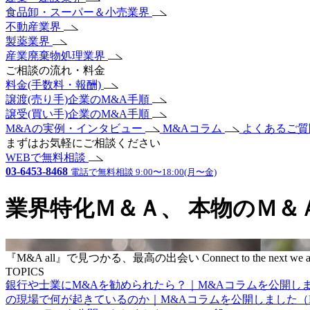
食品卸・スーパー＆小売業界
不動産業界
製薬業界
産業廃棄物処理業界
ご相談の流れ・料金
料金(手数料・報酬)
譲渡(売り手)企業のM&A手順
譲受(買い手)企業のM&A手順
M&Aの実例・インタビュー
M&Aコラム
よくあるご
まずはお気軽にご相談ください
WEBで無料相談
03-6453-8468
電話で無料相談 9:00〜18:00(月〜金)
業界特化Ｍ＆Ａ、
本物のＭ＆
『M&A all』で見つかる、最高の出会い
Connect to the next
we a
TOPICS
銀行や士業にM&Aを勧められたら？｜M&Aコラムを公開し
の現場で何が起きているのか｜M&Aコラムを公開しました（